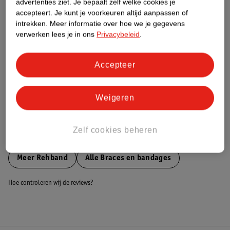
advertenties ziet.
Je bepaalt zelf welke cookies je
accepteert.
Je kunt je voorkeuren altijd aanpassen of
Nature Impact Score
intrekken.
Meer informatie over hoe we je gegevens
Dit product heeft (nog) geen Nature
verwerken lees je in ons
Privacybeleid
.
Impact Score.
Meer informatie
Accepteer
Bestel & Bezorginformatie
Weigeren
Zelf cookies beheren
Bekijk ook
Meer
Rehband
Alle Braces en bandages
Hoe controleren wij de reviews?