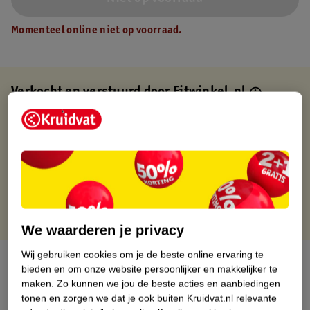
Momenteel online niet op voorraad.
Verkocht en verstuurd door
Fitwinkel.nl
Binnen 1 werkdag verstuurd
Gratis thuisbezorgd
Gratis retourneren via verkooppartner.
Gratis punten met je Kruidvat kaart
We waarderen je privacy
Wij gebruiken cookies om je de beste online ervaring te
Over dit product
bieden en om onze website persoonlijker en makkelijker te
maken.
Zo kunnen we jou de beste acties en aanbiedingen
Productinformatie
tonen en zorgen we dat je ook buiten Kruidvat.nl relevante