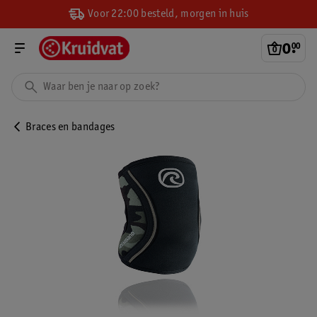
Voor 22:00 besteld, morgen in huis
0
.
00
Braces en bandages