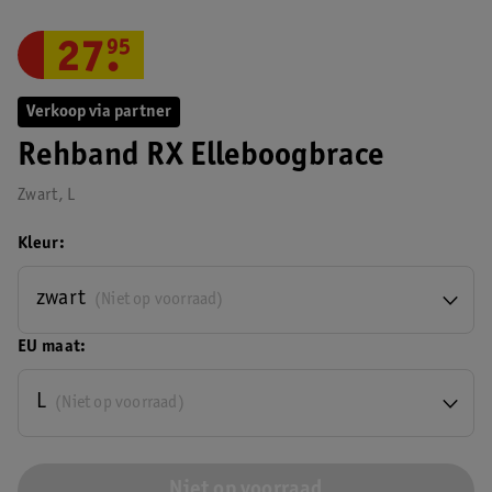
27
.
95
Verkoop via partner
Rehband RX Elleboogbrace
Zwart, L
Kleur
zwart
(Niet op voorraad)
EU maat
L
(Niet op voorraad)
Niet op voorraad