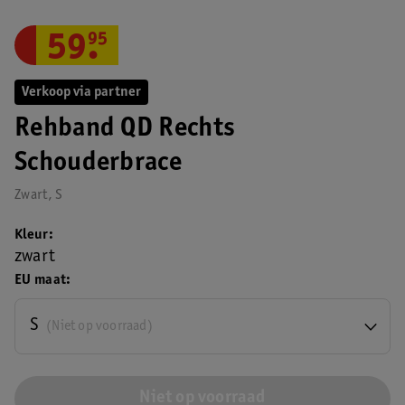
59
.
95
Verkoop via partner
Rehband QD Rechts
Schouderbrace
Zwart, S
Kleur
zwart
EU maat
S
(Niet op voorraad)
Niet op voorraad