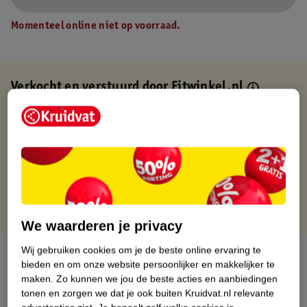
Momenteel online niet op voorraad.
Verkocht en verstuurd door
Fitwinkel.nl
Binnen 1 werkdag verstuurd
Gratis thuisbezorgd
Gratis retourneren via verkooppartner.
Gratis punten met je Kruidvat kaart
We waarderen je privacy
Wij gebruiken cookies om je de beste online ervaring te
Over dit product
bieden en om onze website persoonlijker en makkelijker te
maken.
Zo kunnen we jou de beste acties en aanbiedingen
Productinformatie
tonen en zorgen we dat je ook buiten Kruidvat.nl relevante