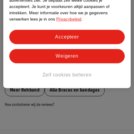
advertenties ziet.
Je bepaalt zelf welke cookies je
accepteert.
Je kunt je voorkeuren altijd aanpassen of
Nature Impact Score
intrekken.
Meer informatie over hoe we je gegevens
Dit product heeft (nog) geen Nature
verwerken lees je in ons
Privacybeleid
.
Impact Score.
Meer informatie
Accepteer
Bestel & Bezorginformatie
Weigeren
Zelf cookies beheren
Bekijk ook
Meer
Rehband
Alle Braces en bandages
Hoe controleren wij de reviews?