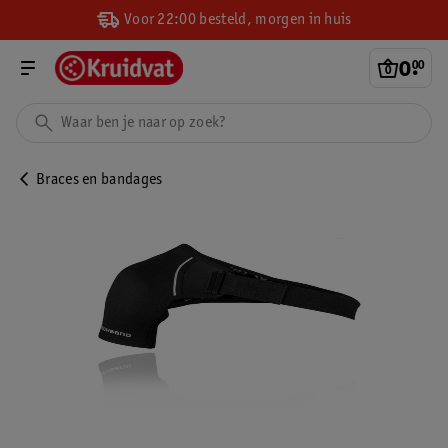
Voor 22:00 besteld, morgen in huis
0
.
00
Braces en bandages