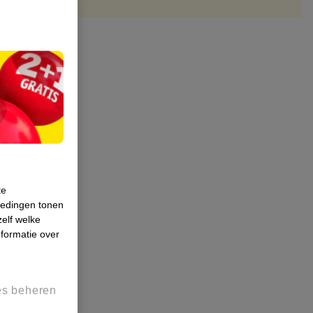
te
iedingen tonen
zelf welke
formatie over
es beheren