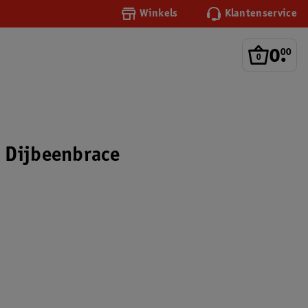
Winkels
Klantenservice
0
.
00
 Dijbeenbrace