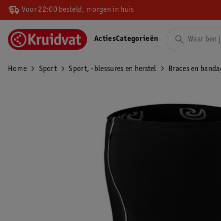
Voor 22:00 besteld, morgen in huis
Acties
Categorieën
Home
Sport
Sport, -blessures en herstel
Braces en banda