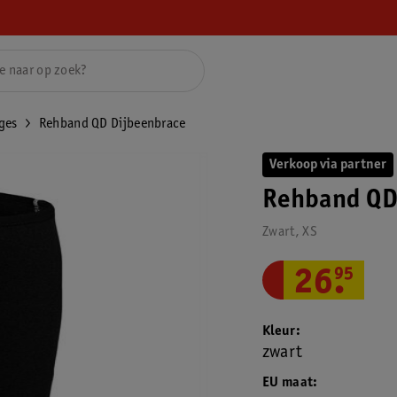
ges
Rehband QD Dijbeenbrace
Verkoop via partner
Rehband QD
Zwart, XS
26
.
95
Kleur
zwart
EU maat