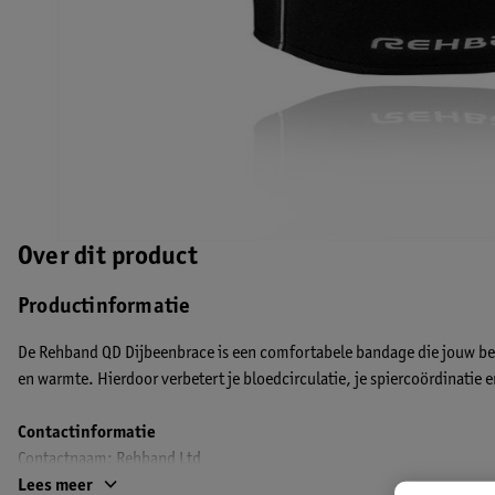
Over dit product
Productinformatie
De Rehband QD Dijbeenbrace is een comfortabele bandage die jouw b
en warmte. Hierdoor verbetert je bloedcirculatie, je spiercoördinatie en
Contactinformatie
Contactnaam: Rehband Ltd
Communicatieadres: Villa Elias, 8740, Pafos, Cyprus
Lees meer