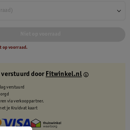
rraad)
Niet op voorraad
t op voorraad.
 verstuurd door
Fitwinkel.nl
dag verstuurd
zorgd
eren via verkooppartner.
met je Kruidvat kaart