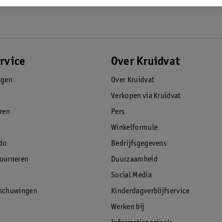
rvice
Over Kruidvat
agen
Over Kruidvat
Verkopen via Kruidvat
eren
Pers
Winkelformule
do
Bedrijfsgegevens
tourneren
Duurzaamheid
Social Media
rschuwingen
Kinderdagverblijfservice
Werken bij