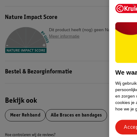
E-mailadres: Order@Rehband.com
EAN code:4251880802130
Nature Impact Score
Dit product heeft (nog) geen Nature Impact S
Meer informatie
We waa
Bestel & Bezorginformatie
Wij gebrui
persoonlijk
en zorgen w
Bekijk ook
cookies je 
hoe we je 
Meer
Rehband
Alle Braces en bandages
Acce
Hoe controleren wij de reviews?