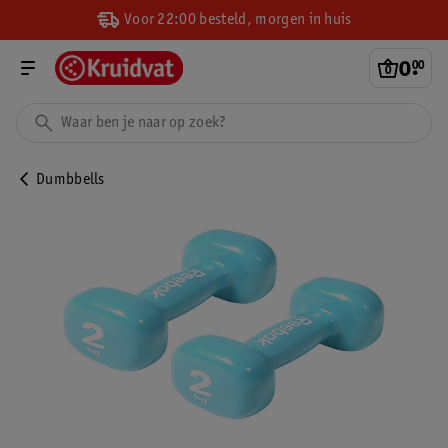
Voor 22:00 besteld, morgen in huis
0
.
00
Dumbbells