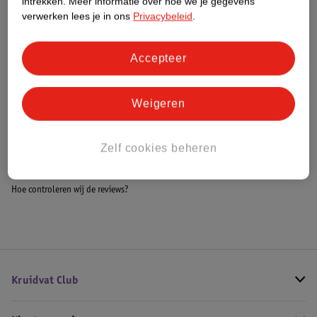
intrekken.
Meer informatie over hoe we je gegevens
Meer informatie
verwerken lees je in ons
Privacybeleid
.
Accepteer
Bestel & Bezorginformatie
Weigeren
Bekijk ook
Zelf cookies beheren
Meer
Reebok
Alle Dumbbells
Hoe controleren wij de reviews?
Kruidvat Club