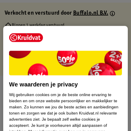
Verkocht en verstuurd door
Buffalo.nl B.V.
Binnen 1 werkdag verstuurd
Gratis thuisbezorgd
Gratis retourneren via verkooppartner.
Gratis punten met je Kruidvat kaart
We waarderen je privacy
Over dit product
Wij gebruiken cookies om je de beste online ervaring te
Productinformatie
bieden en om onze website persoonlijker en makkelijker te
maken.
Zo kunnen we jou de beste acties en aanbiedingen
tonen en zorgen we dat je ook buiten Kruidvat.nl relevante
Nature Impact Score
advertenties ziet.
Je bepaalt zelf welke cookies je
Dit product heeft (nog) geen Nature
accepteert.
Je kunt je voorkeuren altijd aanpassen of
Impact Score.