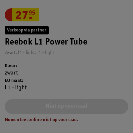
27
.
95
Verkoop via partner
Reebok L1 Power Tube
Zwart, l1 - light, l1 - light
Kleur
zwart
EU maat
L1 - light
Niet op voorraad
Momenteel online niet op voorraad.