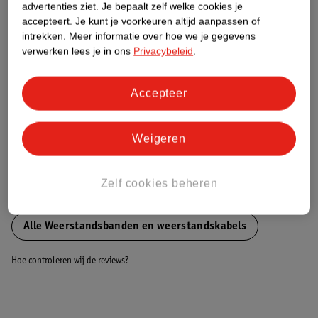
Nature Impact Score
advertenties ziet.
Je bepaalt zelf welke cookies je
accepteert.
Je kunt je voorkeuren altijd aanpassen of
Dit product heeft (nog) geen Nature
intrekken.
Meer informatie over hoe we je gegevens
Impact Score.
verwerken lees je in ons
Privacybeleid
.
Meer informatie
Accepteer
Bestel & Bezorginformatie
Weigeren
Bekijk ook
Zelf cookies beheren
Meer
Reebok
Alle Weerstandsbanden en weerstandskabels
Hoe controleren wij de reviews?