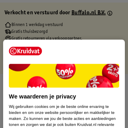
Verkocht en verstuurd door
Buffalo.nl B.V.
Binnen 1 werkdag verstuurd
Gratis thuisbezorgd
Gratis retourneren via verkooppartner.
Gratis punten met je Kruidvat kaart
Over dit product
Productinformatie
We waarderen je privacy
Wij gebruiken cookies om je de beste online ervaring te
Etiketinformatie
bieden en om onze website persoonlijker en makkelijker te
maken.
Zo kunnen we jou de beste acties en aanbiedingen
tonen en zorgen we dat je ook buiten Kruidvat.nl relevante