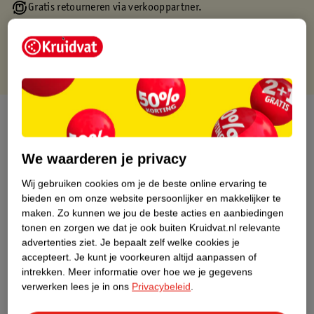
Gratis retourneren via verkooppartner.
Gratis punten met je Kruidvat kaart
Over dit product
Productinformatie
We waarderen je privacy
Wij gebruiken cookies om je de beste online ervaring te
Nature Impact Score
bieden en om onze website persoonlijker en makkelijker te
Dit product heeft (nog) geen Nature
maken.
Zo kunnen we jou de beste acties en aanbiedingen
Impact Score.
tonen en zorgen we dat je ook buiten Kruidvat.nl relevante
Meer informatie
advertenties ziet.
Je bepaalt zelf welke cookies je
accepteert.
Je kunt je voorkeuren altijd aanpassen of
intrekken.
Meer informatie over hoe we je gegevens
verwerken lees je in ons
Privacybeleid
.
Bestel & Bezorginformatie