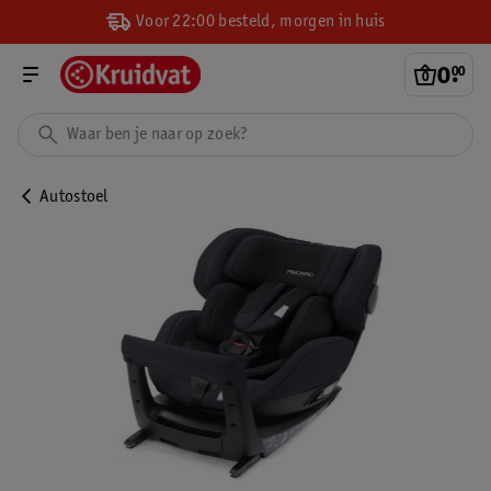
Voor 22:00 besteld, morgen in huis
0
.
00
Autostoel