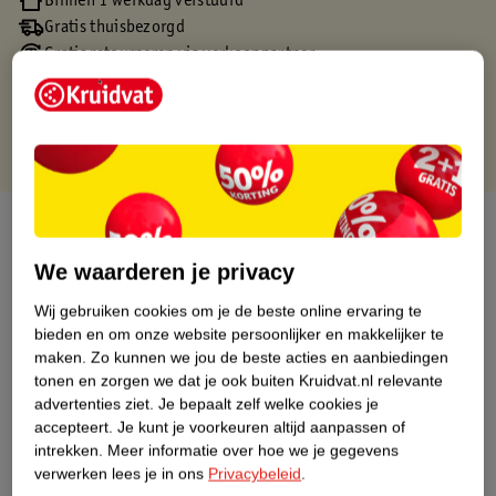
Binnen 1 werkdag verstuurd
Gratis thuisbezorgd
Gratis retourneren via verkooppartner.
Gratis punten met je Kruidvat kaart
Over dit product
We waarderen je privacy
Productinformatie
Wij gebruiken cookies om je de beste online ervaring te
bieden en om onze website persoonlijker en makkelijker te
Nature Impact Score
maken.
Zo kunnen we jou de beste acties en aanbiedingen
Dit product heeft (nog) geen Nature
tonen en zorgen we dat je ook buiten Kruidvat.nl relevante
Impact Score.
advertenties ziet.
Je bepaalt zelf welke cookies je
Meer informatie
accepteert.
Je kunt je voorkeuren altijd aanpassen of
intrekken.
Meer informatie over hoe we je gegevens
verwerken lees je in ons
Privacybeleid
.