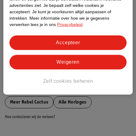
Etiketinformatie
advertenties ziet.
Je bepaalt zelf welke cookies je
accepteert.
Je kunt je voorkeuren altijd aanpassen of
intrekken.
Meer informatie over hoe we je gegevens
Nature Impact Score
verwerken lees je in ons
Privacybeleid
.
Dit product heeft (nog) geen Nature
Impact Score.
Meer informatie
Accepteer
Weigeren
Bestel & Bezorginformatie
Zelf cookies beheren
Bekijk ook
Meer
Rebel Cactus
Alle Horloges
Hoe controleren wij de reviews?