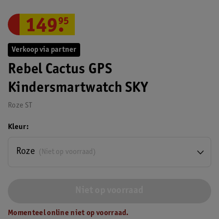
149
.
95
Verkoop via partner
Rebel Cactus GPS
Kindersmartwatch SKY
Roze ST
Kleur
Roze
(Niet op voorraad)
Niet op voorraad
Momenteel online niet op voorraad.