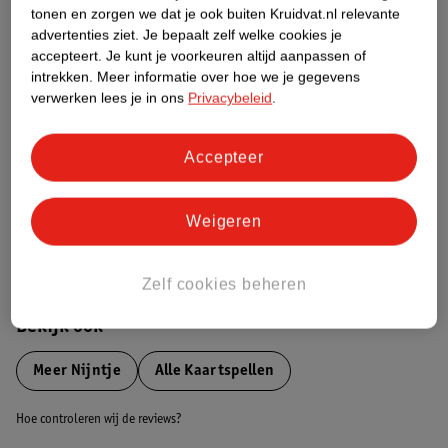
tonen en zorgen we dat je ook buiten Kruidvat.nl relevante
advertenties ziet.
Je bepaalt zelf welke cookies je
Etiketinformatie
accepteert.
Je kunt je voorkeuren altijd aanpassen of
intrekken.
Meer informatie over hoe we je gegevens
Nature Impact Score
verwerken lees je in ons
Privacybeleid
.
Dit product heeft (nog) geen Nature
Impact Score.
Accepteer
Meer informatie
Weigeren
Bestel & Bezorginformatie
Zelf cookies beheren
Bekijk ook
Meer
Nijntje
Alle Kaartspellen
Hoe controleren wij de reviews?