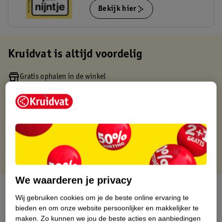
Bekijk hier
Kruidvat is altijd voordelig
Gratis ophalen in de winkel
Op werkdagen voor 22:00 uur besteld, volgende dag in huis
Gratis thuisbezorgd vanaf 50.00
Gratis retourneren binnen 30 dagen
Gratis punten met je Kruidvat kaart
We waarderen je privacy
Over dit product
Wij gebruiken cookies om je de beste online ervaring te
bieden en om onze website persoonlijker en makkelijker te
Productinformatie
maken.
Zo kunnen we jou de beste acties en aanbiedingen