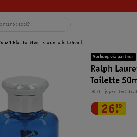
Pony 1 Blue For Men - Eau de Toilette 50ml
Verkoop via partner
Ralph Laure
Toilette 50
50
Prijs per
liter
539.
26
.
99