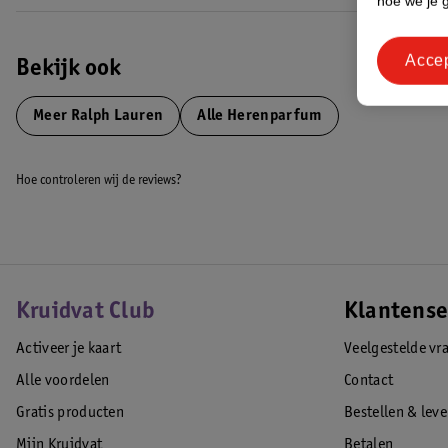
hoe we je 
Acce
Bekijk ook
Meer
Ralph Lauren
Alle Herenparfum
Hoe controleren wij de reviews?
Kruidvat Club
Klantense
Activeer je kaart
Veelgestelde vr
Alle voordelen
Contact
Gratis producten
Bestellen & lev
Mijn Kruidvat
Betalen