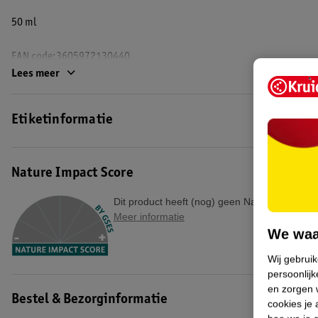
50 ml
EAN code:3605972130440
Lees meer
Etiketinformatie
Nature Impact Score
Dit product heeft (nog) geen Nature Impact S
Meer informatie
We waa
Wij gebrui
persoonlijk
en zorgen w
Bestel & Bezorginformatie
cookies je 