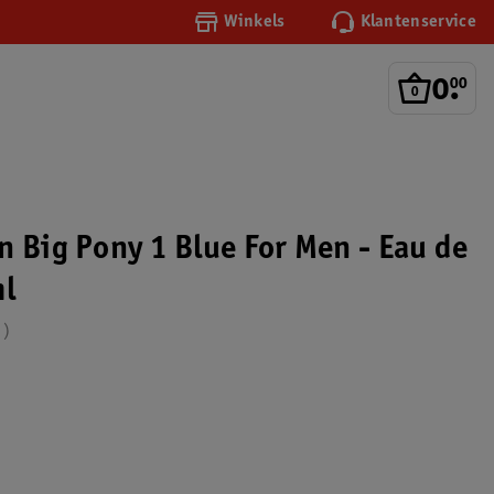
Winkels
Klantenservice
0
.
00
n Big Pony 1 Blue For Men - Eau de
ml
8