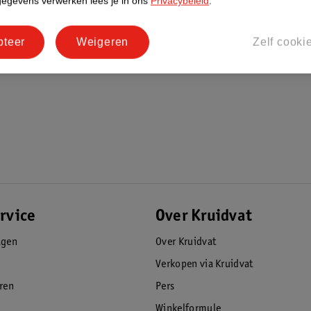
gegevens verwerken lees je in ons
Privacybeleid
.
pteer
Weigeren
Zelf cooki
rvice
Over Kruidvat
agen
Over Kruidvat
Verkopen via Kruidvat
eren
Pers
Winkelformule