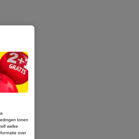
te
iedingen tonen
zelf welke
formatie over