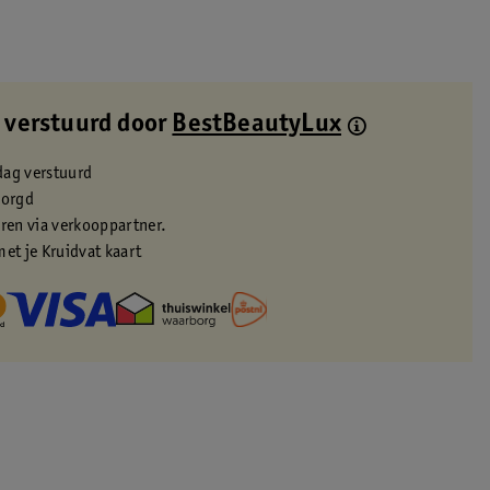
 verstuurd door
BestBeautyLux
dag verstuurd
zorgd
eren via verkooppartner.
met je Kruidvat kaart