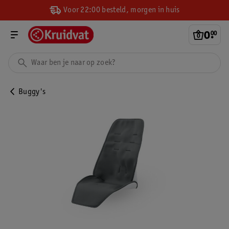
Voor 22:00 besteld, morgen in huis
0
.
00
Buggy's