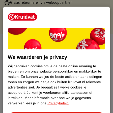
Gratis retourneren via verkooppartner.
Gratis punten met je Kruidvat kaart
Over dit product
Productinformatie
We waarderen je privacy
Wij gebruiken cookies om je de beste online ervaring te
Nature Impact Score
bieden en om onze website persoonlijker en makkelijker te
Dit product heeft (nog) geen Nature
maken.
Zo kunnen we jou de beste acties en aanbiedingen
Impact Score.
tonen en zorgen we dat je ook buiten Kruidvat.nl relevante
Meer informatie
advertenties ziet.
Je bepaalt zelf welke cookies je
accepteert.
Je kunt je voorkeuren altijd aanpassen of
intrekken.
Meer informatie over hoe we je gegevens
verwerken lees je in ons
Privacybeleid
.
Bestel & Bezorginformatie