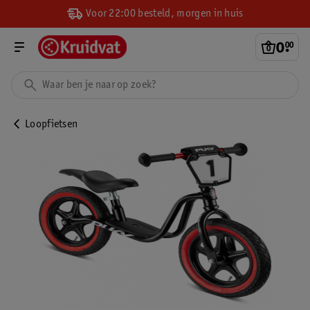
Voor 22:00 besteld, morgen in huis
0
.
00
Loopfietsen