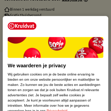
Binnen 1 werkdag verstuurd
Gratis thuisbezorgd
Gratis retourneren via verkooppartner.
Gratis punten met je Kruidvat kaart
Over dit product
We waarderen je privacy
Productinformatie
Wij gebruiken cookies om je de beste online ervaring te
bieden en om onze website persoonlijker en makkelijker te
maken.
Zo kunnen we jou de beste acties en aanbiedingen
Nature Impact Score
tonen en zorgen we dat je ook buiten Kruidvat.nl relevante
Dit product heeft (nog) geen Nature
advertenties ziet.
Je bepaalt zelf welke cookies je
Impact Score.
accepteert.
Je kunt je voorkeuren altijd aanpassen of
Meer informatie
intrekken.
Meer informatie over hoe we je gegevens
verwerken lees je in ons
Privacybeleid
.