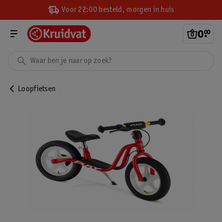
Voor 22:00 besteld, morgen in huis
0
.
00
Loopfietsen