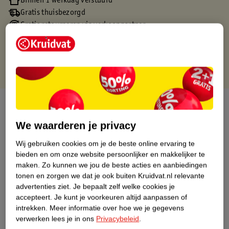
Binnen 1 werkdag verstuurd
Gratis thuisbezorgd
Gratis retourneren via verkooppartner.
Gratis punten met je Kruidvat kaart
Over dit product
We waarderen je privacy
Productinformatie
Wij gebruiken cookies om je de beste online ervaring te
bieden en om onze website persoonlijker en makkelijker te
Nature Impact Score
maken.
Zo kunnen we jou de beste acties en aanbiedingen
Dit product heeft (nog) geen Nature
tonen en zorgen we dat je ook buiten Kruidvat.nl relevante
Impact Score.
advertenties ziet.
Je bepaalt zelf welke cookies je
Meer informatie
accepteert.
Je kunt je voorkeuren altijd aanpassen of
intrekken.
Meer informatie over hoe we je gegevens
verwerken lees je in ons
Privacybeleid
.