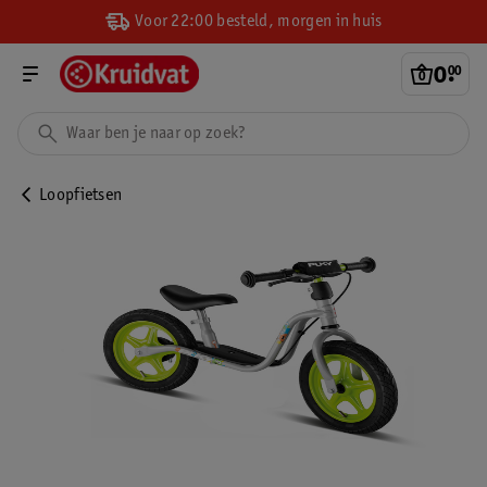
Voor 22:00 besteld, morgen in huis
0
.
00
Loopfietsen