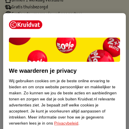
Binnen 1 werkdag verstuurd
Gratis thuisbezorgd
Gratis retourneren via verkooppartner.
Gratis punten met je Kruidvat kaart
Over dit product
We waarderen je privacy
Productinformatie
Wij gebruiken cookies om je de beste online ervaring te
bieden en om onze website persoonlijker en makkelijker te
Nature Impact Score
maken.
Zo kunnen we jou de beste acties en aanbiedingen
Dit product heeft (nog) geen Nature
tonen en zorgen we dat je ook buiten Kruidvat.nl relevante
Impact Score.
advertenties ziet.
Je bepaalt zelf welke cookies je
Meer informatie
accepteert.
Je kunt je voorkeuren altijd aanpassen of
intrekken.
Meer informatie over hoe we je gegevens
verwerken lees je in ons
Privacybeleid
.