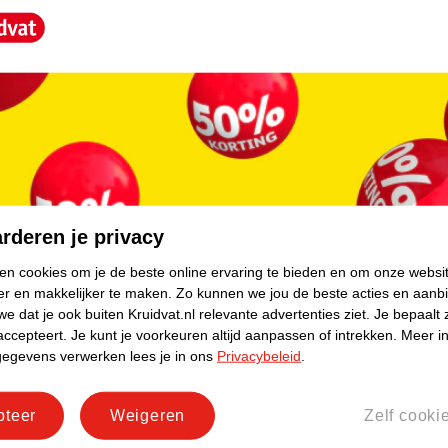
core.
delen geleverd en is eenvoudig in elkaar te
rderen je privacy
ken cookies om je de beste online ervaring te bieden en om onze websi
er en makkelijker te maken.
Zo kunnen we jou de beste acties en aanb
e dat je ook buiten Kruidvat.nl relevante advertenties ziet.
Je bepaalt 
accepteert.
Je kunt je voorkeuren altijd aanpassen of intrekken.
Meer in
gegevens verwerken lees je in ons
Privacybeleid
.
pteer
Weigeren
Zelf cooki