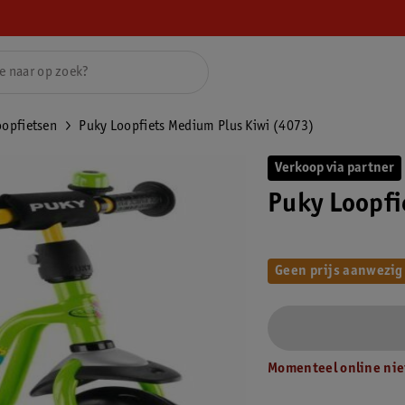
oopfietsen
Puky Loopfiets Medium Plus Kiwi (4073)
Verkoop via partner
Puky Loopfi
Geen prijs aanwezig
Momenteel online nie