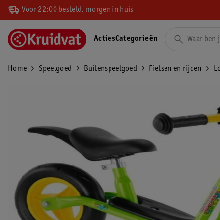
Voor 22:00 besteld, morgen in huis
Acties
Categorieën
Home
Speelgoed
Buitenspeelgoed
Fietsen en rijden
L