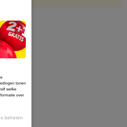
te
iedingen tonen
zelf welke
formatie over
es beheren