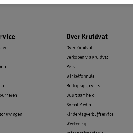
rvice
Over Kruidvat
agen
Over Kruidvat
Verkopen via Kruidvat
eren
Pers
Winkelformule
do
Bedrijfsgegevens
tourneren
Duurzaamheid
Social Media
rschuwingen
Kinderdagverblijfservice
Werken bij