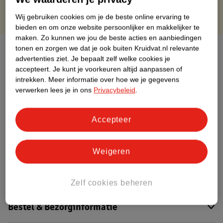
Wij gebruiken cookies om je de beste online ervaring te
bieden en om onze website persoonlijker en makkelijker te
maken.
Zo kunnen we jou de beste acties en aanbiedingen
tonen en zorgen we dat je ook buiten Kruidvat.nl relevante
Over dit product
advertenties ziet.
Je bepaalt zelf welke cookies je
accepteert.
Je kunt je voorkeuren altijd aanpassen of
Productinformatie
intrekken.
Meer informatie over hoe we je gegevens
verwerken lees je in ons
Privacybeleid
.
Etiketinformatie
Accepteer
Nature Impact Score
Dit product heeft (nog) geen Nature
Weigeren
Impact Score.
Meer informatie
Zelf cookies beheren
Bestel & Bezorginformatie