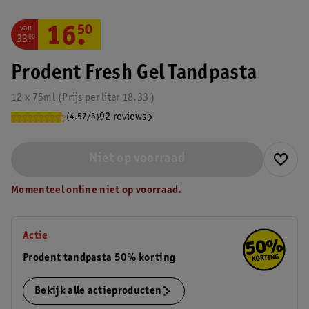
van
16
.
50
33
.
00
Prodent Fresh Gel Tandpasta
12 x 75ml
Prijs per
liter
18.33
92 reviews
(4.57/5)
Niet op voorraad
Momenteel online niet op voorraad.
Actie
Prodent tandpasta 50% korting
Bekijk alle actieproducten