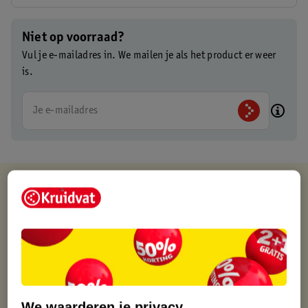
Niet op voorraad?
Vul je e-mailadres in. We mailen je als het product er weer
is.
Je e-mailadres
Kruidvat is altijd voordelig
Gratis ophalen in de winkel
Op werkdagen voor 22:00 uur besteld, volgende dag in huis
Gratis thuisbezorgd vanaf 50.00
Gratis retourneren binnen 30 dagen
Gratis punten met je Kruidvat kaart
We waarderen je privacy