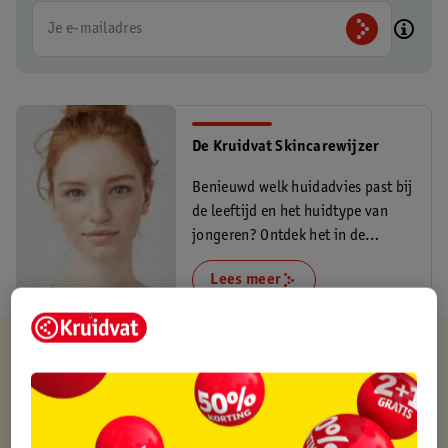
Je e-mailadres
De Kruidvat Skincarewijzer
Benieuwd welk huidadvies past bij
de leeftijd en het huidtype van
jongeren? Ontdek het in de
Skincarewijzer!
Lees meer
Kruidvat is altijd voordelig
Gratis ophalen in de winkel
Op werkdagen voor 22:00 uur besteld, volgende dag in huis