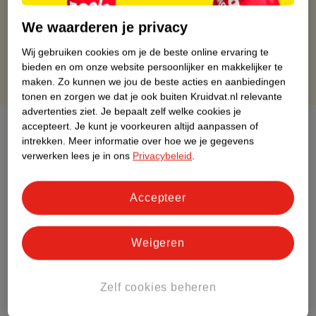
Gratis thuisbezorgd vanaf 50.00
Gratis retourneren binnen 30 dagen
We waarderen je privacy
Gratis punten met je Kruidvat kaart
Wij gebruiken cookies om je de beste online ervaring te
bieden en om onze website persoonlijker en makkelijker te
maken.
Zo kunnen we jou de beste acties en aanbiedingen
tonen en zorgen we dat je ook buiten Kruidvat.nl relevante
advertenties ziet.
Je bepaalt zelf welke cookies je
Over dit product
accepteert.
Je kunt je voorkeuren altijd aanpassen of
intrekken.
Meer informatie over hoe we je gegevens
verwerken lees je in ons
Privacybeleid
.
Productinformatie
Accepteer
Etiketinformatie
Nature Impact Score
Weigeren
Dit product heeft (nog) geen Nature
Impact Score.
Zelf cookies beheren
Meer informatie