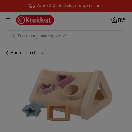
Voor 22:00 besteld, morgen in huis
0
.
00
Houten speelsets