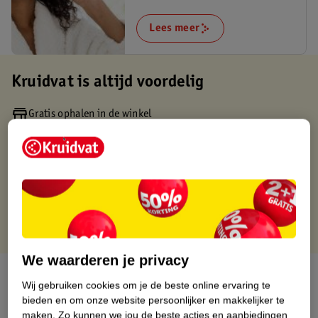
Lees meer
Kruidvat is altijd voordelig
Gratis ophalen in de winkel
Op werkdagen voor 22:00 uur besteld, volgende dag in huis
Gratis thuisbezorgd vanaf 50.00
Gratis retourneren binnen 30 dagen
Gratis punten met je Kruidvat kaart
We waarderen je privacy
Over dit product
Wij gebruiken cookies om je de beste online ervaring te
bieden en om onze website persoonlijker en makkelijker te
Productinformatie
maken.
Zo kunnen we jou de beste acties en aanbiedingen