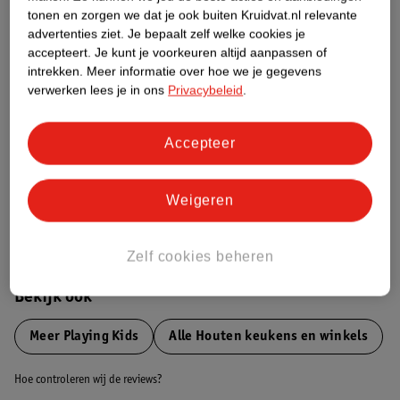
tonen en zorgen we dat je ook buiten Kruidvat.nl relevante
advertenties ziet.
Je bepaalt zelf welke cookies je
Etiketinformatie
accepteert.
Je kunt je voorkeuren altijd aanpassen of
intrekken.
Meer informatie over hoe we je gegevens
verwerken lees je in ons
Privacybeleid
.
Nature Impact Score
Dit product heeft (nog) geen Nature
Impact Score.
Accepteer
Meer informatie
Weigeren
Bestel & Bezorginformatie
Zelf cookies beheren
Bekijk ook
Meer
Playing Kids
Alle Houten keukens en winkels
Hoe controleren wij de reviews?