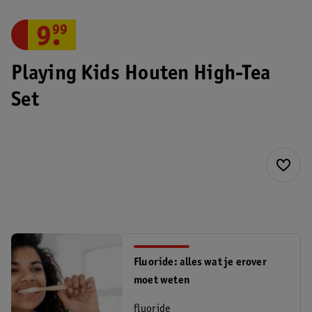
9
.
99
Playing Kids Houten High-Tea
Set
Fluoride: alles wat je erover
moet weten
fluoride