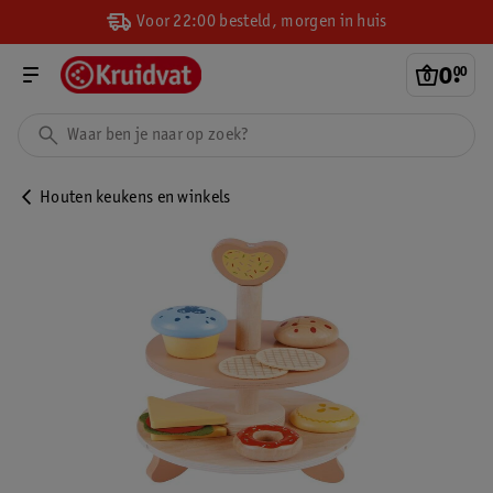
Voor 22:00 besteld, morgen in huis
0
.
00
Houten keukens en winkels