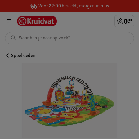
Voor 22:00 besteld, morgen in huis
0
.
00
Speelkleden