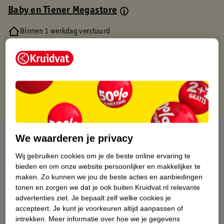
Baby en Tiener Megastore
Binnen 1 werkdag verstuurd
Gratis thuisbezorgd
Gratis retourneren via verkooppartner.
Gratis punten met je Kruidvat kaart
Over dit product
We waarderen je privacy
Productinformatie
Wij gebruiken cookies om je de beste online ervaring te
bieden en om onze website persoonlijker en makkelijker te
maken.
Zo kunnen we jou de beste acties en aanbiedingen
Nature Impact Score
tonen en zorgen we dat je ook buiten Kruidvat.nl relevante
advertenties ziet.
Je bepaalt zelf welke cookies je
Dit product heeft (nog) geen Nature
accepteert.
Je kunt je voorkeuren altijd aanpassen of
Impact Score.
intrekken.
Meer informatie over hoe we je gegevens
Meer informatie