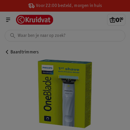
Voor 22:00 besteld, morgen in huis
0
.
00
Baardtrimmers