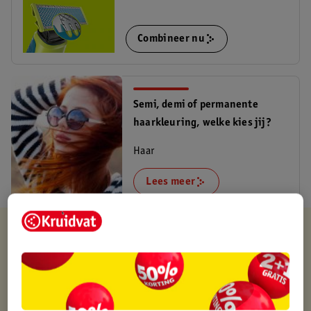
Combineer nu
Semi, demi of permanente
haarkleuring, welke kies jij?
Haar
Lees meer
Kruidvat is altijd voordelig
Gratis ophalen in de winkel
Op werkdagen voor 22:00 uur besteld, volgende dag in huis
Gratis thuisbezorgd vanaf 50.00