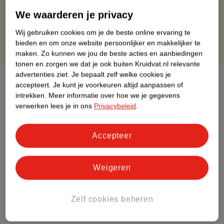
Gratis retourneren binnen 30 dagen
We waarderen je privacy
Gratis punten met je Kruidvat kaart
Wij gebruiken cookies om je de beste online ervaring te
bieden en om onze website persoonlijker en makkelijker te
maken.
Zo kunnen we jou de beste acties en aanbiedingen
tonen en zorgen we dat je ook buiten Kruidvat.nl relevante
advertenties ziet.
Je bepaalt zelf welke cookies je
Over dit product
accepteert.
Je kunt je voorkeuren altijd aanpassen of
intrekken.
Meer informatie over hoe we je gegevens
Productinformatie
verwerken lees je in ons
Privacybeleid
.
Etiketinformatie
Accepteer
Nature Impact Score
Weigeren
Dit product heeft (nog) geen Nature
Impact Score.
Zelf cookies beheren
Meer informatie