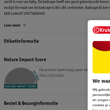
zacht is voor uw baby. De badcape heeft een goud geborduurde kroon m
mutsje De maat van de badcape is 80 x 80 centimeter. Badcape Ik ben 
EAN code:8719075660492
Lees meer
Etiketinformatie
Nature Impact Score
Dit product heeft (nog) geen Nature Impact S
Meer informatie
We waa
Wij gebrui
persoonlijk
en zorgen w
Bestel & Bezorginformatie
cookies je 