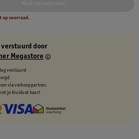
Niet op voorraad
t op voorraad.
 verstuurd door
ner Megastore
dag verstuurd
zorgd
eren via verkooppartner.
met je Kruidvat kaart