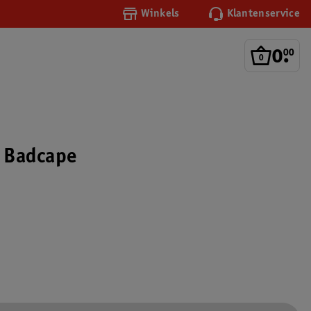
Winkels
Klantenservice
0
.
00
n Badcape