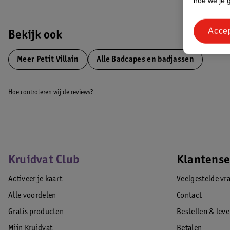
hoe we je 
Acce
Bekijk ook
Meer
Petit Villain
Alle Badcapes en badjassen
Hoe controleren wij de reviews?
Kruidvat Club
Klantense
Activeer je kaart
Veelgestelde vr
Alle voordelen
Contact
Gratis producten
Bestellen & lev
Mijn Kruidvat
Betalen