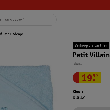
 Villain Badcape
Verkoop via partner
Petit Villai
Blauw
19
.
99
Kleur
Blauw