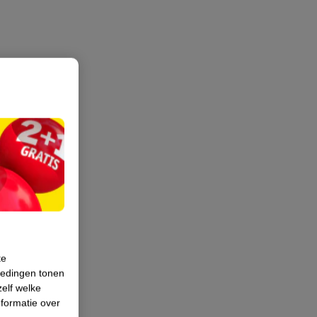
te
iedingen tonen
zelf welke
formatie over