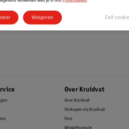
gegevens verwerken lees je in ons
Privacybeleid
.
pteer
Weigeren
Zelf cooki
rvice
Over Kruidvat
agen
Over Kruidvat
Verkopen via Kruidvat
eren
Pers
Winkelformule