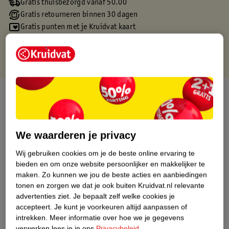
Gratis thuisbezorgd vanaf 50.00
Gratis retourneren binnen 30 dagen
Gratis punten met je Kruidvat kaart
Over dit product
Productinformatie
We waarderen je privacy
Etiketinformatie
Wij gebruiken cookies om je de beste online ervaring te
bieden en om onze website persoonlijker en makkelijker te
maken.
Zo kunnen we jou de beste acties en aanbiedingen
Nature Impact Score
tonen en zorgen we dat je ook buiten Kruidvat.nl relevante
Dit product heeft (nog) geen Nature
advertenties ziet.
Je bepaalt zelf welke cookies je
Impact Score.
accepteert.
Je kunt je voorkeuren altijd aanpassen of
Meer informatie
intrekken.
Meer informatie over hoe we je gegevens
verwerken lees je in ons
Privacybeleid
.