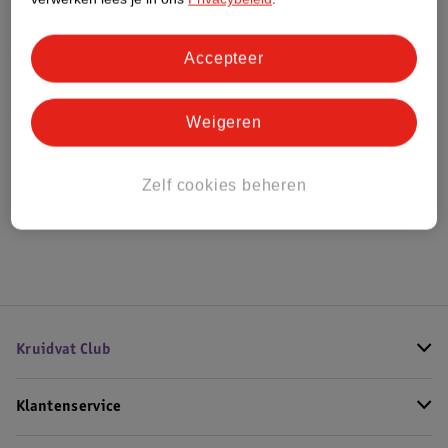
Bestel & Bezorginformatie
Accepteer
Weigeren
Bekijk ook
Meer
Paw Patrol
Alle Bordspellen
Zelf cookies beheren
Hoe controleren wij de reviews?
Kruidvat Club
Klantenservice