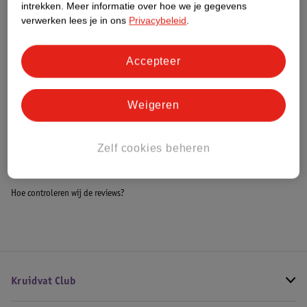
intrekken.
Meer informatie over hoe we je gegevens
Impact Score.
verwerken lees je in ons
Privacybeleid
.
Meer informatie
Accepteer
Bestel & Bezorginformatie
Weigeren
Bekijk ook
Zelf cookies beheren
Alle Kinderkameraccessoires
Hoe controleren wij de reviews?
Kruidvat Club