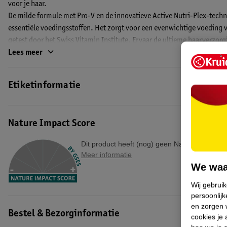
voor je haar.
De milde formule met Pro-V en de innovatieve Active Nutri-Plex-techno
essentiële voedingsstoffen. Het zorgt voor een evenwichtige voeding 
getest door het Swiss Vitamin Institute. Ervaar de ultieme haarverzor
Classic Clean Shampoo.
Lees meer
De voordelen van de Pantene Active Nutri-Plex Pro-V Classic Cle
Etiketinformatie
•
Bescherming van je haarbruggen:
deze shampoo met Pro-V-formul
ontworpen om de haarbruggen te beschermen en normaal en gemengd 
•
Het geheim voor haar dat er fris en gezond uitziet*:
de Classic C
Nature Impact Score
voor tot 100% sterker**, soepel vallend haar.
•
Zonder minerale oliën en kleurstoffen:
de doelgerichte formule i
Dit product heeft (nog) geen Nature Impact S
oliën of kleurstoffen.
Meer informatie
We waa
*In combinatie met de conditioner.
Wij gebrui
**Tegen schade door stylen ten opzichte van de Volume shampoo.
persoonlijk
EAN code:8700216442145,8006540475829
en zorgen w
Bestel & Bezorginformatie
cookies je 