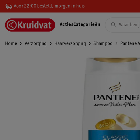
Voor 22:00 besteld, morgen in huis
Acties
Categorieën
Home
Verzorging
Haarverzorging
Shampoo
Pantene A