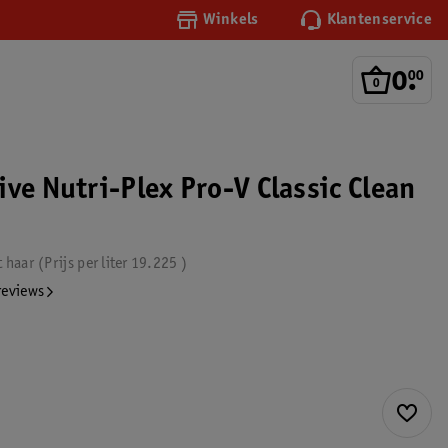
Winkels
Klantenservice
0
.
00
ve Nutri-Plex Pro-V Classic Clean
t haar
Prijs per
liter
19.225
reviews