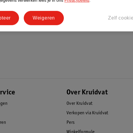
gegevens verwerken lees je in ons
Privacybeleid
.
pteer
Weigeren
Zelf cooki
rvice
Over Kruidvat
agen
Over Kruidvat
Verkopen via Kruidvat
eren
Pers
Winkelformule