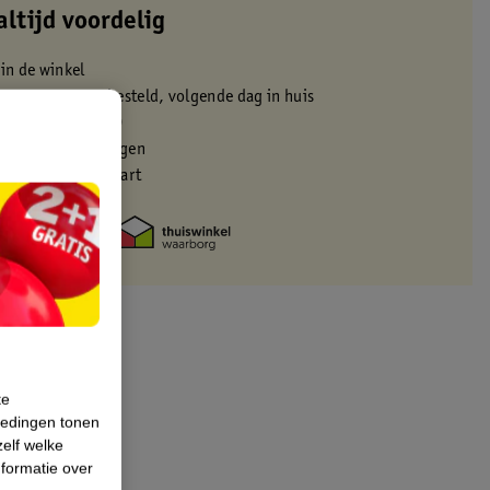
altijd voordelig
 in de winkel
oor 22:00 uur besteld, volgende dag in huis
zorgd vanaf 50.00
eren binnen 30 dagen
met je Kruidvat kaart
te
iedingen tonen
zelf welke
formatie over