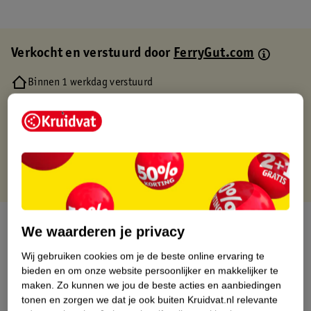
Verkocht en verstuurd door
FerryGut.com
Binnen 1 werkdag verstuurd
Gratis thuisbezorgd
Gratis retourneren via verkooppartner.
Gratis punten met je Kruidvat kaart
Over dit product
We waarderen je privacy
Productinformatie
Wij gebruiken cookies om je de beste online ervaring te
bieden en om onze website persoonlijker en makkelijker te
maken.
Zo kunnen we jou de beste acties en aanbiedingen
Etiketinformatie
tonen en zorgen we dat je ook buiten Kruidvat.nl relevante