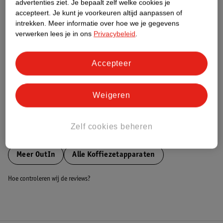
advertenties ziet.
Je bepaalt zelf welke cookies je
accepteert.
Je kunt je voorkeuren altijd aanpassen of
Nature Impact Score
intrekken.
Meer informatie over hoe we je gegevens
verwerken lees je in ons
Privacybeleid
.
Dit product heeft (nog) geen Nature
Impact Score.
Meer informatie
Accepteer
Bestel & Bezorginformatie
Weigeren
Zelf cookies beheren
Bekijk ook
Meer
OutIn
Alle Koffiezetapparaten
Hoe controleren wij de reviews?