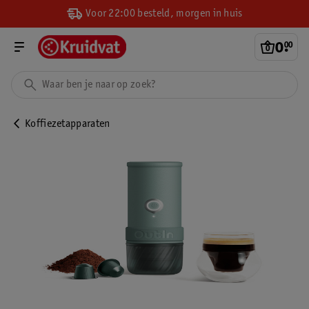
Voor 22:00 besteld, morgen in huis
0
.
00
Koffiezetapparaten