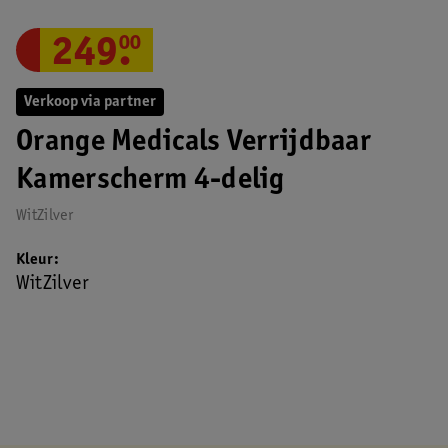
249
.
00
Verkoop via partner
Orange Medicals Verrijdbaar
Kamerscherm 4-delig
WitZilver
Kleur
WitZilver