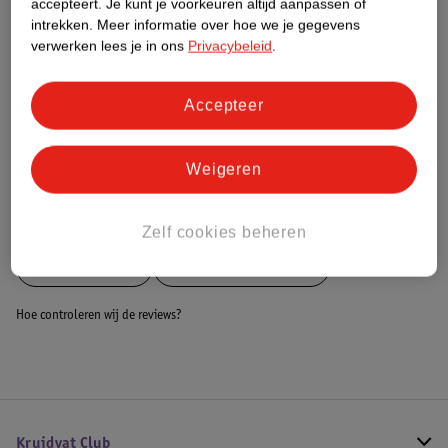
accepteert.
Je kunt je voorkeuren altijd aanpassen of
intrekken.
Meer informatie over hoe we je gegevens
Dit product heeft (nog) geen Nature
verwerken lees je in ons
Privacybeleid
.
Impact Score.
Meer informatie
Accepteer
Bestel & Bezorginformatie
Weigeren
Bekijk ook
Zelf cookies beheren
Meer
Identités
Alle Kamerschermen
Hoe controleren wij de reviews?
Kruidvat Club