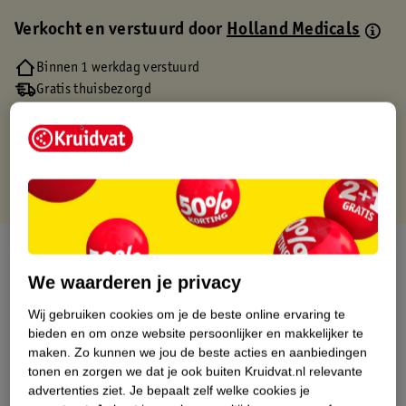
Verkocht en verstuurd door
Holland Medicals
Binnen 1 werkdag verstuurd
Gratis thuisbezorgd
Gratis retourneren via verkooppartner.
Gratis punten met je Kruidvat kaart
Over dit product
We waarderen je privacy
Productinformatie
Wij gebruiken cookies om je de beste online ervaring te
bieden en om onze website persoonlijker en makkelijker te
Etiketinformatie
maken.
Zo kunnen we jou de beste acties en aanbiedingen
tonen en zorgen we dat je ook buiten Kruidvat.nl relevante
advertenties ziet.
Je bepaalt zelf welke cookies je
Nature Impact Score