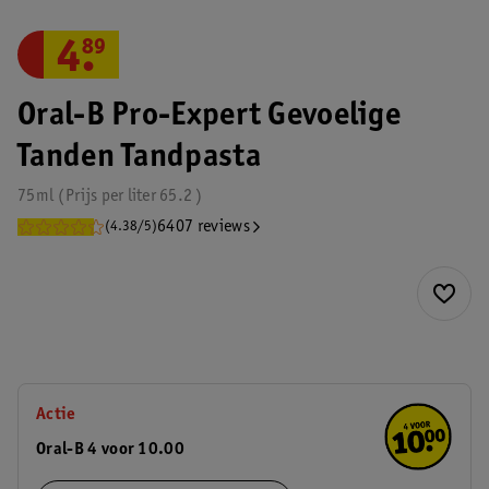
4
.
89
Oral-B Pro-Expert Gevoelige
Tanden Tandpasta
75ml
Prijs per
liter
65.2
6407 reviews
(4.38/5)
Actie
Oral-B 4 voor 10.00