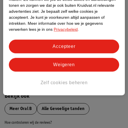
tonen en zorgen we dat je ook buiten Kruidvat.nl relevante
advertenties ziet.
Je bepaalt zelf welke cookies je
Etiketinformatie
accepteert.
Je kunt je voorkeuren altijd aanpassen of
intrekken.
Meer informatie over hoe we je gegevens
verwerken lees je in ons
Privacybeleid
.
Nature Impact Score
Dit product heeft (nog) geen Nature
Impact Score.
Accepteer
Meer informatie
Weigeren
Bestel & Bezorginformatie
Zelf cookies beheren
Bekijk ook
Meer
Oral B
Alle Gevoelige tanden
Hoe controleren wij de reviews?