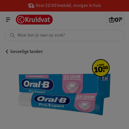
Voor 22:00 besteld, morgen in huis
0
.
00
Gevoelige tanden