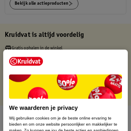
Bekijk alle actieproducten
Kruidvat is altijd voordelig
Gratis ophalen in de winkel
Op werkdagen voor 22:00 uur besteld, volgende dag in huis
Gratis thuisbezorgd vanaf 50.00
Gratis retourneren binnen 30 dagen
Gratis punten met je Kruidvat kaart
We waarderen je privacy
Over dit product
Wij gebruiken cookies om je de beste online ervaring te
bieden en om onze website persoonlijker en makkelijker te
Productinformatie
maken.
Zo kunnen we jou de beste acties en aanbiedingen