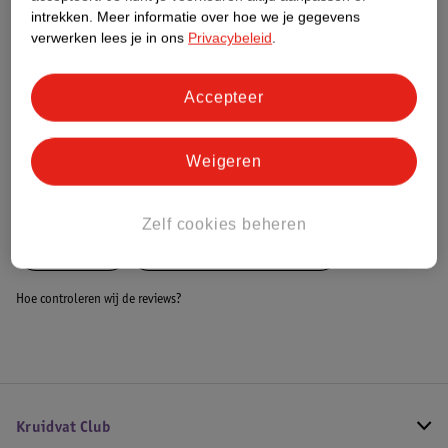
Dit product heeft (nog) geen Nature
intrekken.
Meer informatie over hoe we je gegevens
Impact Score.
verwerken lees je in ons
Privacybeleid
.
Meer informatie
Accepteer
Bestel & Bezorginformatie
Weigeren
Bekijk ook
Zelf cookies beheren
Meer
Oral B
Alle Whitening tandpasta
Hoe controleren wij de reviews?
Kruidvat Club