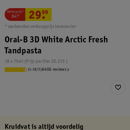
Adviesprijs*
29
.
99
84
.
42
* aanbevolen verkoopprijs leverancier
Oral-B 3D White Arctic Fresh
Tandpasta
18 x 75ml
Prijs per
liter
22.215
6406 reviews
(4.38/5)
Kruidvat is altijd voordelig