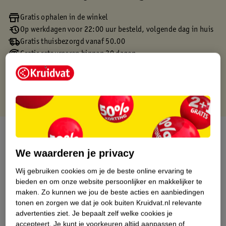
Gratis ophalen in de winkel
Op werkdagen voor 22:00 uur besteld, volgende dag in huis
Gratis thuisbezorgd vanaf 50.00
Gratis retourneren binnen 30 dagen
Gratis punten met je Kruidvat kaart
Over dit product
We waarderen je privacy
Productinformatie
Wij gebruiken cookies om je de beste online ervaring te
bieden en om onze website persoonlijker en makkelijker te
Etiketinformatie
maken.
Zo kunnen we jou de beste acties en aanbiedingen
tonen en zorgen we dat je ook buiten Kruidvat.nl relevante
advertenties ziet.
Je bepaalt zelf welke cookies je
Nature Impact Score
accepteert.
Je kunt je voorkeuren altijd aanpassen of