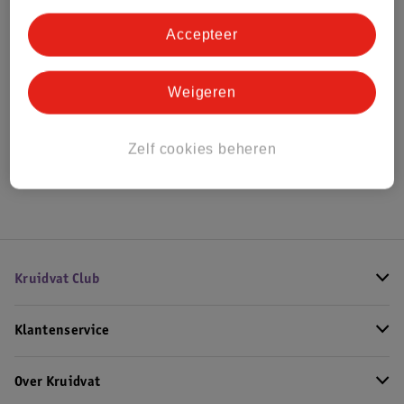
Bestel & Bezorginformatie
Accepteer
Weigeren
Bekijk ook
Meer
Olvarit
Alle 4 maanden +
Zelf cookies beheren
Kruidvat Club
Klantenservice
Over Kruidvat