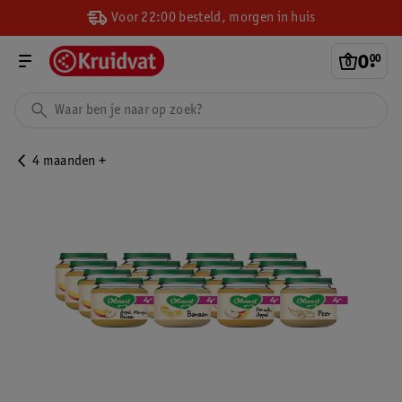
Voor 22:00 besteld, morgen in huis
0
.
00
4 maanden +