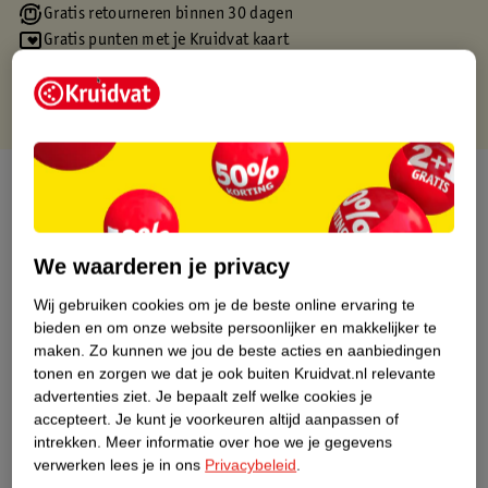
Gratis retourneren binnen 30 dagen
Gratis punten met je Kruidvat kaart
Over dit product
Productinformatie
We waarderen je privacy
Etiketinformatie
Wij gebruiken cookies om je de beste online ervaring te
bieden en om onze website persoonlijker en makkelijker te
maken.
Zo kunnen we jou de beste acties en aanbiedingen
Nature Impact Score
tonen en zorgen we dat je ook buiten Kruidvat.nl relevante
Dit product heeft (nog) geen Nature
advertenties ziet.
Je bepaalt zelf welke cookies je
Impact Score.
accepteert.
Je kunt je voorkeuren altijd aanpassen of
Meer informatie
intrekken.
Meer informatie over hoe we je gegevens
verwerken lees je in ons
Privacybeleid
.