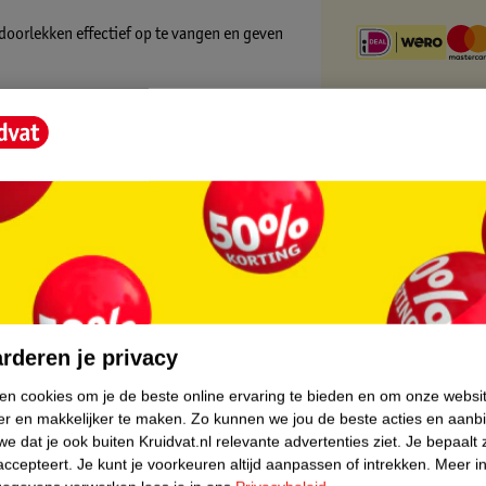
oorlekken effectief op te vangen en geven
aan je lichaam aan, terwijl de vergrendelde
 van chemicaliën, chloorbleekmiddel en
sloos met je mee. Kies de bescherming die
.
core.
lus Tampons:
rderen je privacy
ns, die veilige bescherming tegen
ken cookies om je de beste online ervaring te bieden en om onze websi
er en makkelijker te maken.
Zo kunnen we jou de beste acties en aanb
ergrendelde groeven en extra beschermende
e dat je ook buiten Kruidvat.nl relevante advertenties ziet.
Je bepaalt 
accepteert.
Je kunt je voorkeuren altijd aanpassen of intrekken.
Meer in
e chemicaliën, chloorbleekmiddel of