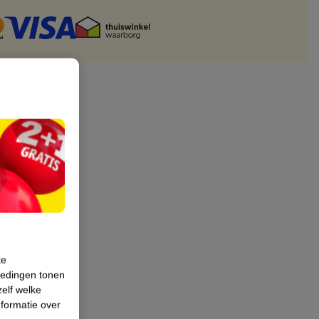
te
iedingen tonen
zelf welke
formatie over