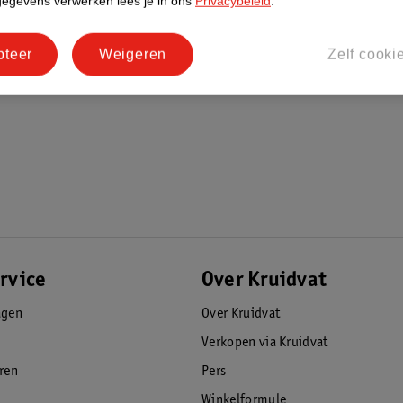
gegevens verwerken lees je in ons
Privacybeleid
.
 OEKO-TEX STANDARD 100
ld door een vrouwelijke gynaecoloog en
pteer
Weigeren
Zelf cooki
rvice
Over Kruidvat
agen
Over Kruidvat
Verkopen via Kruidvat
eren
Pers
Winkelformule