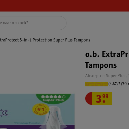
xtraProtect 5-in-1 Protection Super Plus Tampons
o.b. ExtraPr
Tampons
Absorptie: Super Plus, 
30 
(4.87/5)
3
.
99