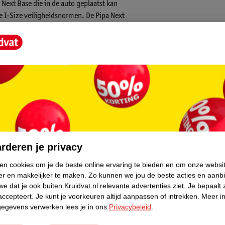
Next Base die in de auto geplaatst kan
e I-Size veiligheidsnormen. De Pipa Next
 toe genomen worden. De autostoel weegt
kindje veilig vast zit. Er zit een babyinleg in
r je kleintje groter is geworden kan de inleg
 de autostoel zijn 40 tot 83 cm. De
rts in de auto gezet worden.
core.
roeiende gordels. De hoofdsteun is
 met één hand verstellen.
rderen je privacy
stoeltje kan met de adapters bevestigd
ken cookies om je de beste online ervaring te bieden en om onze websi
er en makkelijker te maken.
Zo kunnen we jou de beste acties en aanb
e dat je ook buiten Kruidvat.nl relevante advertenties ziet.
Je bepaalt 
accepteert.
Je kunt je voorkeuren altijd aanpassen of intrekken.
Meer in
gegevens verwerken lees je in ons
Privacybeleid
.