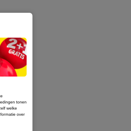
te
iedingen tonen
zelf welke
formatie over