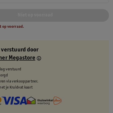
Niet op voorraad
t op voorraad.
 verstuurd door
ner Megastore
dag verstuurd
zorgd
eren via verkooppartner.
met je Kruidvat kaart