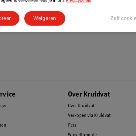
gegevens verwerken lees je in ons
Privacybeleid
.
pteer
Weigeren
Zelf cooki
rvice
Over Kruidvat
agen
Over Kruidvat
Verkopen via Kruidvat
eren
Pers
Winkelformule