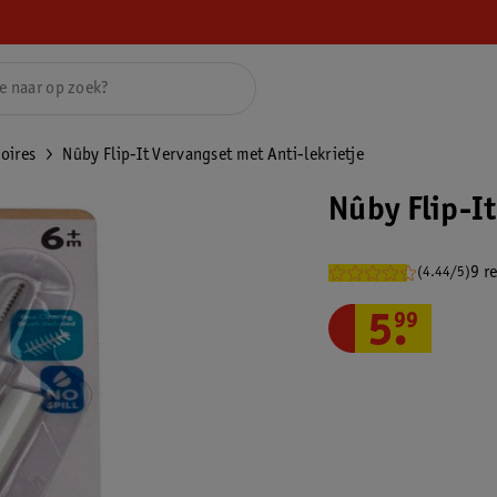
oires
Nûby Flip-It Vervangset met Anti-lekrietje
Nûby Flip-I
9 r
(4.44/5)
5
.
99