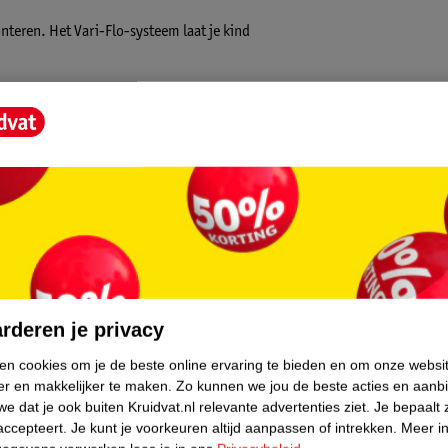
nteren. Het Vari-Flo-systeem laat je kind
is geschikt voor kinderen vanaf 12 maanden.
core.
rderen je privacy
ken cookies om je de beste online ervaring te bieden en om onze websi
er en makkelijker te maken.
Zo kunnen we jou de beste acties en aanb
e dat je ook buiten Kruidvat.nl relevante advertenties ziet.
Je bepaalt 
accepteert.
Je kunt je voorkeuren altijd aanpassen of intrekken.
Meer in