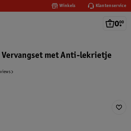
Winkels
Klantenservice
0
.
00
t Vervangset met Anti-lekrietje
eviews