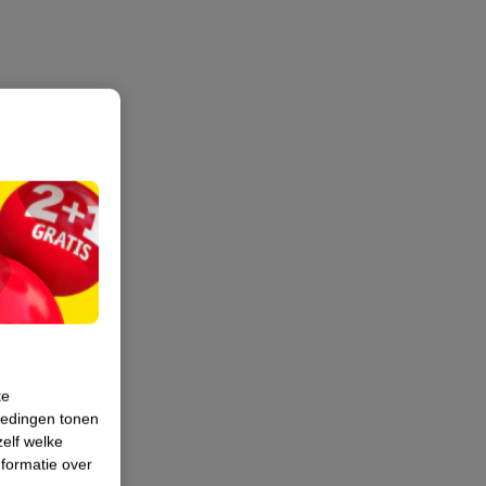
te
iedingen tonen
zelf welke
formatie over