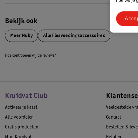
hoe we je 
Acce
Bekijk ook
Meer
Nuby
Alle Flesvoedingsaccessoires
Hoe controleren wij de reviews?
Kruidvat Club
Klantense
Activeer je kaart
Veelgestelde vr
Alle voordelen
Contact
Gratis producten
Bestellen & lev
Mijn Kruidvat
Betalen