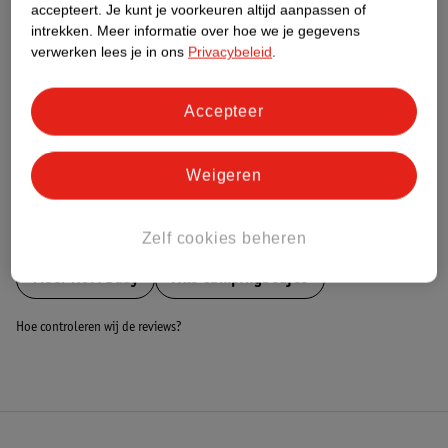
Nature Impact Score
accepteert.
Je kunt je voorkeuren altijd aanpassen of
intrekken.
Meer informatie over hoe we je gegevens
Dit product heeft (nog) geen Nature
verwerken lees je in ons
Privacybeleid
.
Impact Score.
Meer informatie
Accepteer
Bestel & Bezorginformatie
Weigeren
Bekijk ook
Zelf cookies beheren
Meer
Novi Baby
Alle Campingbedjes
Hoe controleren wij de reviews?