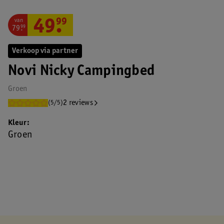
van
49
.
99
79
.
99
Verkoop via partner
Novi Nicky Campingbed
Groen
2 reviews
(5/5)
Kleur
Groen