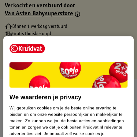
Verkocht en verstuurd door
Van Asten Babysuperstore
Binnen 1 werkdag verstuurd
Gratis thuisbezorgd
Gratis retourneren via verkooppartner.
Gratis punten met je Kruidvat kaart
Over dit product
We waarderen je privacy
Productinformatie
Wij gebruiken cookies om je de beste online ervaring te
bieden en om onze website persoonlijker en makkelijker te
Etiketinformatie
maken.
Zo kunnen we jou de beste acties en aanbiedingen
tonen en zorgen we dat je ook buiten Kruidvat.nl relevante
advertenties ziet.
Je bepaalt zelf welke cookies je