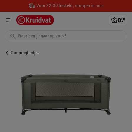
Voor 22:00 besteld, morgen in huis
0
.
00
Campingbedjes