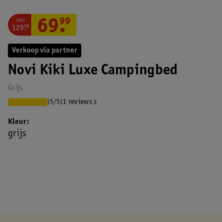
van
69
.
99
129
.
99
Verkoop via partner
Novi Kiki Luxe Campingbed
Grijs
1 reviews
(5/5)
Kleur
grijs