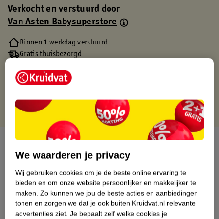
Verkocht en verstuurd door
Van Asten Babysuperstore
Binnen 1 werkdag verstuurd
Gratis thuisbezorgd
Gratis retourneren via verkooppartner.
Gratis punten met je Kruidvat kaart
Over dit product
We waarderen je privacy
Productinformatie
Wij gebruiken cookies om je de beste online ervaring te
bieden en om onze website persoonlijker en makkelijker te
Etiketinformatie
maken.
Zo kunnen we jou de beste acties en aanbiedingen
tonen en zorgen we dat je ook buiten Kruidvat.nl relevante
advertenties ziet.
Je bepaalt zelf welke cookies je