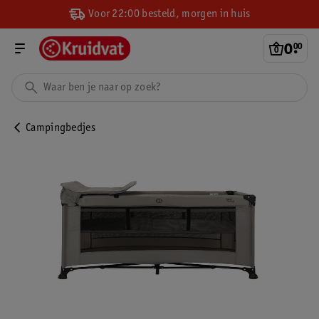
Voor 22:00 besteld, morgen in huis
0
.
00
Campingbedjes