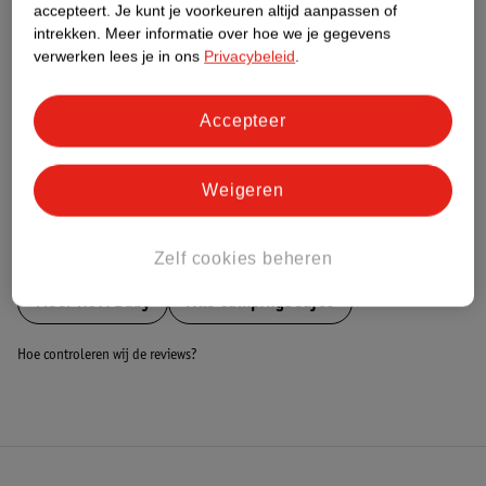
Nature Impact Score
accepteert.
Je kunt je voorkeuren altijd aanpassen of
intrekken.
Meer informatie over hoe we je gegevens
Dit product heeft (nog) geen Nature
verwerken lees je in ons
Privacybeleid
.
Impact Score.
Meer informatie
Accepteer
Bestel & Bezorginformatie
Weigeren
Bekijk ook
Zelf cookies beheren
Meer
Novi Baby
Alle Campingbedjes
Hoe controleren wij de reviews?