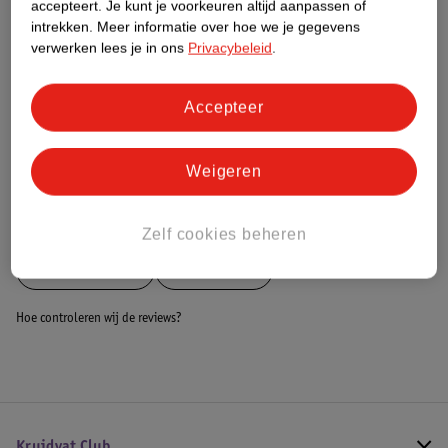
accepteert.
Je kunt je voorkeuren altijd aanpassen of
intrekken.
Meer informatie over hoe we je gegevens
Dit product heeft (nog) geen Nature
verwerken lees je in ons
Privacybeleid
.
Impact Score.
Meer informatie
Accepteer
Bestel & Bezorginformatie
Weigeren
Bekijk ook
Zelf cookies beheren
Meer
Novi Baby
Alle Buggy's
Hoe controleren wij de reviews?
Kruidvat Club