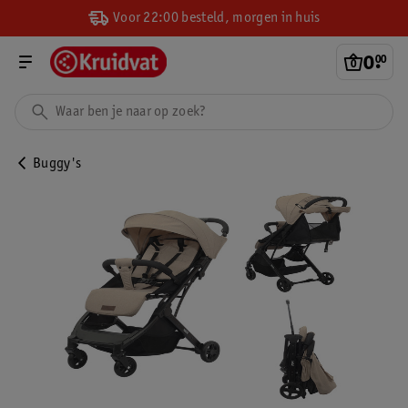
Voor 22:00 besteld, morgen in huis
0
.
00
Buggy's