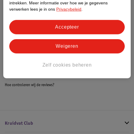
intrekken.
Meer informatie over hoe we je gegevens
verwerken lees je in ons
Privacybeleid
.
Bestel & Bezorginformatie
Accepteer
Bekijk ook
Weigeren
Meer
Novi Baby
Zelf cookies beheren
Alle Duowagens en tweelingwagens
Hoe controleren wij de reviews?
Kruidvat Club