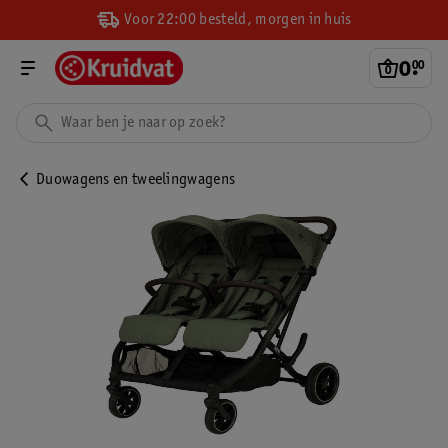
Voor 22:00 besteld, morgen in huis
0
.
00
Duowagens en tweelingwagens