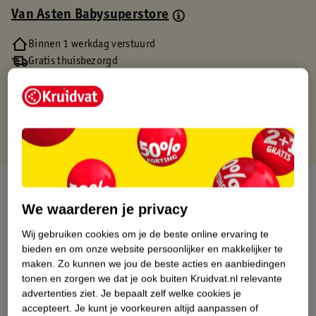
Van Asten Babysuperstore
Binnen 1 werkdag verstuurd
Gratis thuisbezorgd
Gratis retourneren via verkooppartner.
Gratis punten met je Kruidvat kaart
Over dit product
We waarderen je privacy
Productinformatie
Wij gebruiken cookies om je de beste online ervaring te
bieden en om onze website persoonlijker en makkelijker te
Nature Impact Score
maken.
Zo kunnen we jou de beste acties en aanbiedingen
tonen en zorgen we dat je ook buiten Kruidvat.nl relevante
Dit product heeft (nog) geen Nature
advertenties ziet.
Je bepaalt zelf welke cookies je
Impact Score.
accepteert.
Je kunt je voorkeuren altijd aanpassen of
Meer informatie