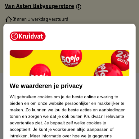
Van Asten Babysuperstore
Binnen 1 werkdag verstuurd
Gratis thuisbezorgd
Gratis retourneren via verkooppartner.
Gratis punten met je Kruidvat kaart
Over dit product
We waarderen je privacy
Productinformatie
Wij gebruiken cookies om je de beste online ervaring te
bieden en om onze website persoonlijker en makkelijker te
maken.
Zo kunnen we jou de beste acties en aanbiedingen
Nature Impact Score
tonen en zorgen we dat je ook buiten Kruidvat.nl relevante
advertenties ziet.
Je bepaalt zelf welke cookies je
Dit product heeft (nog) geen Nature
accepteert.
Je kunt je voorkeuren altijd aanpassen of
Impact Score.
intrekken.
Meer informatie over hoe we je gegevens
Meer informatie