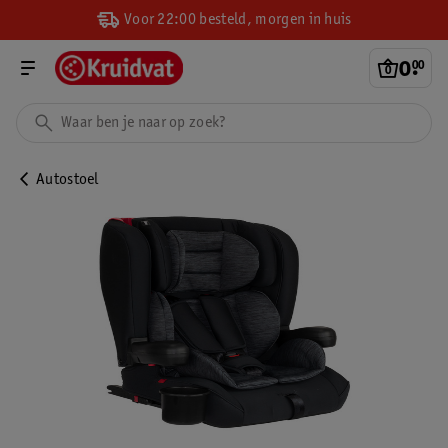
Voor 22:00 besteld, morgen in huis
0
.
00
Autostoel