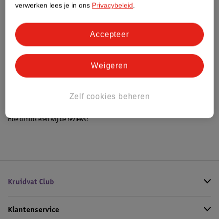
verwerken lees je in ons
Privacybeleid
.
Accepteer
Bestel & Bezorginformatie
Weigeren
Bekijk ook
Meer
Novi Baby
Alle Autostoel
Zelf cookies beheren
Hoe controleren wij de reviews?
Kruidvat Club
Klantenservice