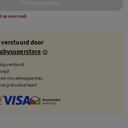
Niet op voorraad
t op voorraad.
 verstuurd door
Babysuperstore
dag verstuurd
zorgd
eren via verkooppartner.
met je Kruidvat kaart