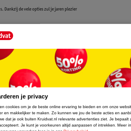
. Dankzij de vele opties zul je jaren plezier
e zelfstandig rechtop kan zitten tot en met
wlijks ruimte in beslag, is de stoel
ee is het ook de ideale stoel voor bij opa
e 5-puntsveiligheidsgordel blijft je kindje
eaus. Zo past de stoel naast de bank of aan de
e. De rugleuning kan in 3 niveaus worden
core.
de of liggend voor korte rust momentjes. Ook
fortabele zithouding. De bekleding van Moon
rderen je privacy
dje om op te zitten en zeer eenvoudig te
ken cookies om je de beste online ervaring te bieden en om onze websi
er en makkelijker te maken.
Zo kunnen we jou de beste acties en aanb
e dat je ook buiten Kruidvat.nl relevante advertenties ziet.
Je bepaalt 
emakken voorzien doordat je hem kunt
accepteert.
Je kunt je voorkeuren altijd aanpassen of intrekken.
Meer in
g afneembaar zodat je hem goed kan reinigen.