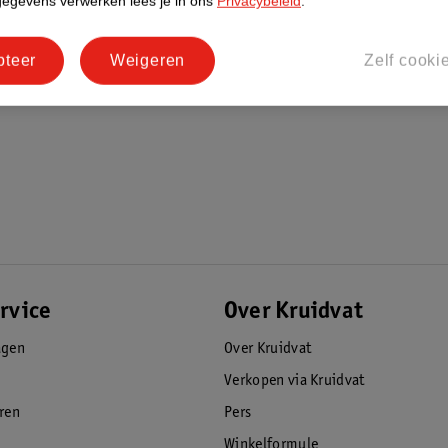
gegevens verwerken lees je in ons
Privacybeleid
.
tigen aan de achterkant van de stoel wanneer
pteer
Weigeren
Zelf cooki
rvice
Over Kruidvat
agen
Over Kruidvat
Verkopen via Kruidvat
eren
Pers
Winkelformule