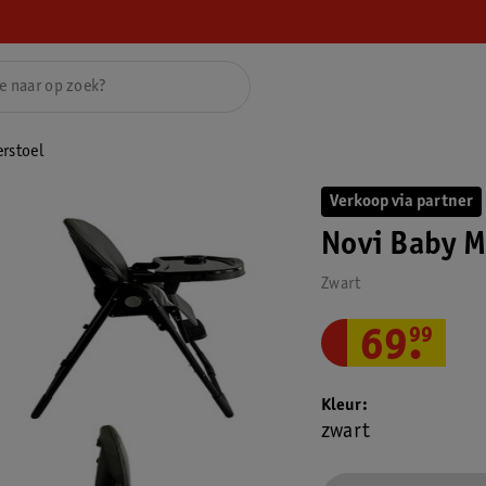
rstoel
Verkoop via partner
Novi Baby M
Zwart
69
.
99
Kleur
zwart