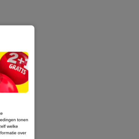
te
iedingen tonen
zelf welke
formatie over