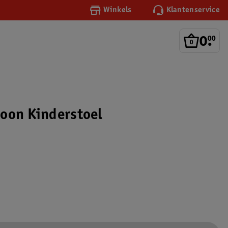
Winkels
Klantenservice
0
.
00
oon Kinderstoel