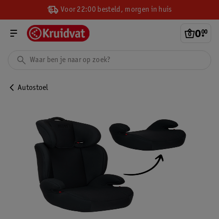
Voor 22:00 besteld, morgen in huis
0
.
00
Autostoel