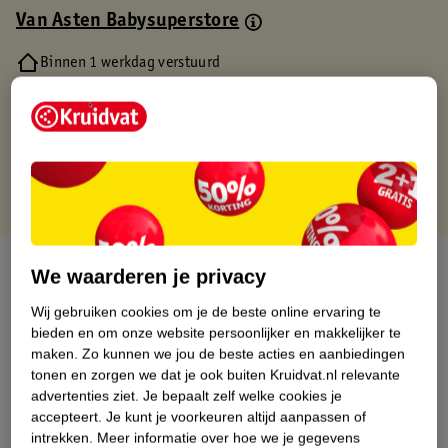
Van Asten Babysuperstore
Binnen 1 werkdag verstuurd
Gratis thuisbezorgd
Gratis retourneren via verkooppartner.
Gratis punten met je Kruidvat kaart
Over dit product
We waarderen je privacy
Productinformatie
Wij gebruiken cookies om je de beste online ervaring te
bieden en om onze website persoonlijker en makkelijker te
maken.
Zo kunnen we jou de beste acties en aanbiedingen
Nature Impact Score
tonen en zorgen we dat je ook buiten Kruidvat.nl relevante
advertenties ziet.
Je bepaalt zelf welke cookies je
Dit product heeft (nog) geen Nature
accepteert.
Je kunt je voorkeuren altijd aanpassen of
Impact Score.
intrekken.
Meer informatie over hoe we je gegevens
Meer informatie