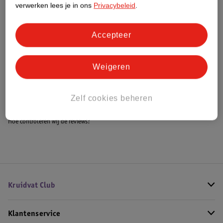
verwerken lees je in ons
Privacybeleid
.
Accepteer
Bestel & Bezorginformatie
Weigeren
Bekijk ook
Meer
Novi Baby
Alle Autostoel
Zelf cookies beheren
Hoe controleren wij de reviews?
Kruidvat Club
Klantenservice