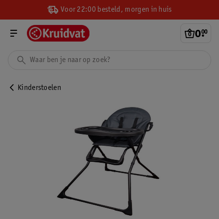
Voor 22:00 besteld, morgen in huis
0
.
00
Kinderstoelen