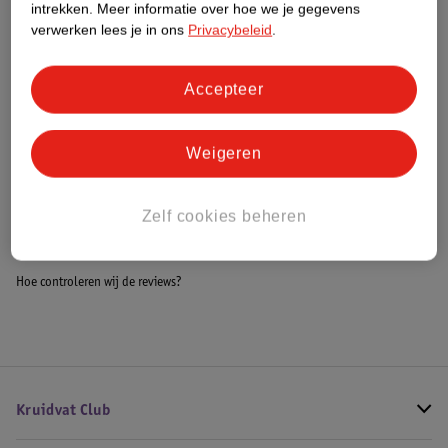
intrekken.
Meer informatie over hoe we je gegevens
Impact Score.
verwerken lees je in ons
Privacybeleid
.
Meer informatie
Accepteer
Bestel & Bezorginformatie
Weigeren
Bekijk ook
Zelf cookies beheren
Alle Kinderstoelen
Hoe controleren wij de reviews?
Kruidvat Club