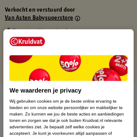
Verkocht en verstuurd door
Van Asten Babysuperstore
Binnen 1 werkdag verstuurd
Gratis thuisbezorgd
Gratis retourneren via verkooppartner.
Gratis punten met je Kruidvat kaart
We waarderen je privacy
Over dit product
Wij gebruiken cookies om je de beste online ervaring te
Productinformatie
bieden en om onze website persoonlijker en makkelijker te
maken.
Zo kunnen we jou de beste acties en aanbiedingen
tonen en zorgen we dat je ook buiten Kruidvat.nl relevante
Nature Impact Score
advertenties ziet.
Je bepaalt zelf welke cookies je
accepteert.
Je kunt je voorkeuren altijd aanpassen of
Dit product heeft (nog) geen Nature