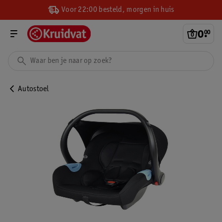
Voor 22:00 besteld, morgen in huis
0
.
00
Autostoel