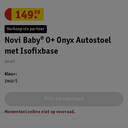
149
.
99
Verkoop via partner
Novi Baby® 0+ Onyx Autostoel
met Isofixbase
Zwart
Kleur
zwart
Niet op voorraad
Momenteel online niet op voorraad.