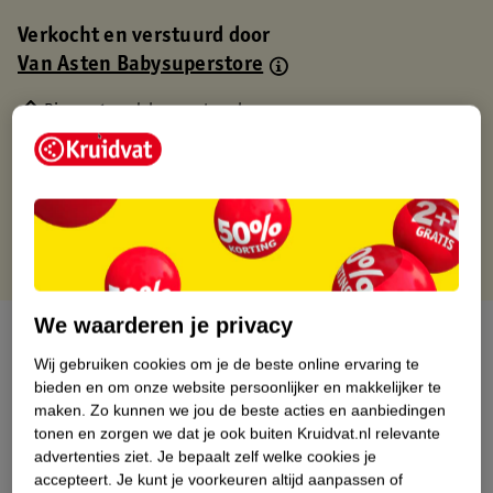
Verkocht en verstuurd door
Van Asten Babysuperstore
Binnen 1 werkdag verstuurd
Gratis thuisbezorgd
Gratis retourneren via verkooppartner.
Gratis punten met je Kruidvat kaart
We waarderen je privacy
Over dit product
Wij gebruiken cookies om je de beste online ervaring te
Productinformatie
bieden en om onze website persoonlijker en makkelijker te
maken.
Zo kunnen we jou de beste acties en aanbiedingen
tonen en zorgen we dat je ook buiten Kruidvat.nl relevante
Nature Impact Score
advertenties ziet.
Je bepaalt zelf welke cookies je
accepteert.
Je kunt je voorkeuren altijd aanpassen of
Dit product heeft (nog) geen Nature