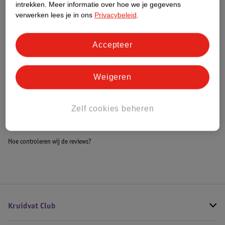
intrekken.
Meer informatie over hoe we je gegevens
Impact Score.
verwerken lees je in ons
Privacybeleid
.
Meer informatie
Accepteer
Bestel & Bezorginformatie
Weigeren
Bekijk ook
Zelf cookies beheren
Meer
Novi Baby
Alle Autostoel
Hoe controleren wij de reviews?
Kruidvat Club