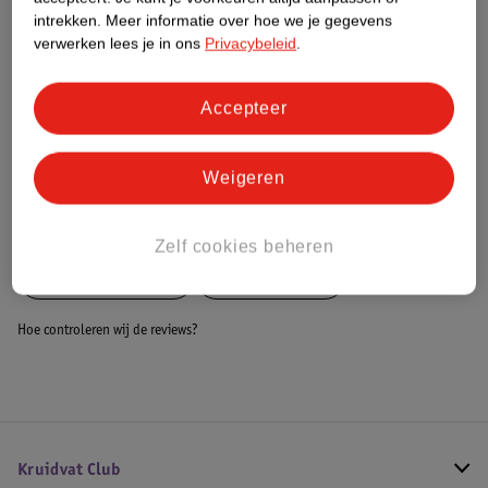
Dit product heeft (nog) geen Nature
intrekken.
Meer informatie over hoe we je gegevens
Impact Score.
verwerken lees je in ons
Privacybeleid
.
Meer informatie
Accepteer
Bestel & Bezorginformatie
Weigeren
Bekijk ook
Zelf cookies beheren
Meer
Novi at Home
Alle Babyboxen
Hoe controleren wij de reviews?
Kruidvat Club