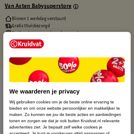
Van Asten Babysuperstore
Binnen 1 werkdag verstuurd
Gratis thuisbezorgd
Gratis retourneren via verkooppartner.
Gratis punten met je Kruidvat kaart
Over dit product
We waarderen je privacy
Productinformatie
Wij gebruiken cookies om je de beste online ervaring te
bieden en om onze website persoonlijker en makkelijker te
Etiketinformatie
maken.
Zo kunnen we jou de beste acties en aanbiedingen
tonen en zorgen we dat je ook buiten Kruidvat.nl relevante
advertenties ziet.
Je bepaalt zelf welke cookies je
Nature Impact Score
accepteert.
Je kunt je voorkeuren altijd aanpassen of