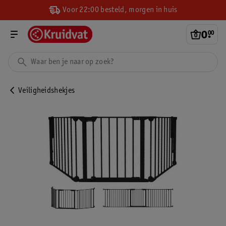
Voor 22:00 besteld, morgen in huis
0
.
00
Veiligheidshekjes