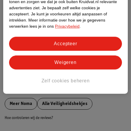
tonen en zorgen we dat je ook buiten Kruidvat.nl relevante
Etiketinformatie
advertenties ziet.
Je bepaalt zelf welke cookies je
accepteert.
Je kunt je voorkeuren altijd aanpassen of
intrekken.
Meer informatie over hoe we je gegevens
Nature Impact Score
verwerken lees je in ons
Privacybeleid
.
Dit product heeft (nog) geen Nature
Impact Score.
Accepteer
Meer informatie
Weigeren
Bestel & Bezorginformatie
Zelf cookies beheren
Bekijk ook
Meer
Noma
Alle Veiligheidshekjes
Hoe controleren wij de reviews?