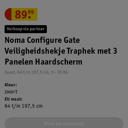
89
.
99
Verkoop via partner
Noma Configure Gate
Veiligheidshekje Traphek met 3
Panelen Haardscherm
Zwart, 64 t/m 197,5 cm, 0 - 20 KG
Kleur
zwart
EU maat
64 t/m 197,5 cm
Niet op voorraad