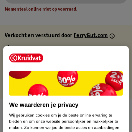
Momenteel online niet op voorraad.
Verkocht en verstuurd door
FerryGut.com
Binnen 1 werkdag verstuurd
Gratis thuisbezorgd
Gratis retourneren via verkooppartner.
Gratis punten met je Kruidvat kaart
We waarderen je privacy
Over dit product
Wij gebruiken cookies om je de beste online ervaring te
Productinformatie
bieden en om onze website persoonlijker en makkelijker te
maken.
Zo kunnen we jou de beste acties en aanbiedingen