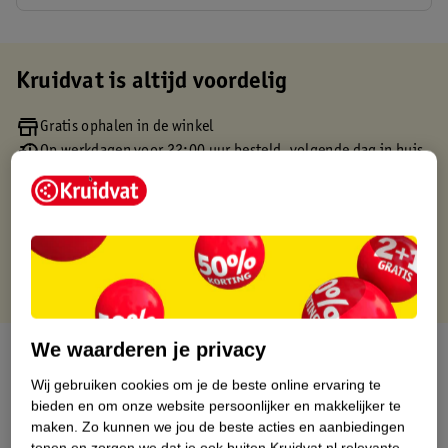
Kruidvat is altijd voordelig
Gratis ophalen in de winkel
Op werkdagen voor 22:00 uur besteld, volgende dag in huis
Gratis thuisbezorgd vanaf 50.00
Gratis retourneren binnen 30 dagen
Gratis punten met je Kruidvat kaart
We waarderen je privacy
Over dit product
Wij gebruiken cookies om je de beste online ervaring te
Productinformatie
bieden en om onze website persoonlijker en makkelijker te
maken.
Zo kunnen we jou de beste acties en aanbiedingen
tonen en zorgen we dat je ook buiten Kruidvat.nl relevante