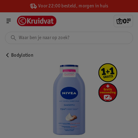
Voor 22:00 besteld, morgen in huis
0
.
00
Bodylotion