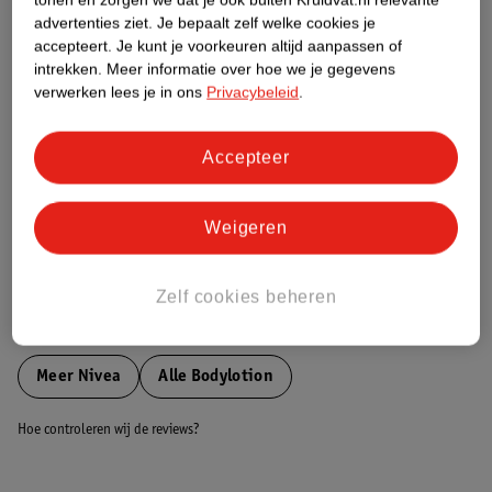
Etiketinformatie
advertenties ziet.
Je bepaalt zelf welke cookies je
accepteert.
Je kunt je voorkeuren altijd aanpassen of
intrekken.
Meer informatie over hoe we je gegevens
Nature Impact Score
verwerken lees je in ons
Privacybeleid
.
Dit product heeft (nog) geen Nature
Impact Score.
Accepteer
Meer informatie
Weigeren
Bestel & Bezorginformatie
Zelf cookies beheren
Bekijk ook
Meer
Nivea
Alle Bodylotion
Hoe controleren wij de reviews?