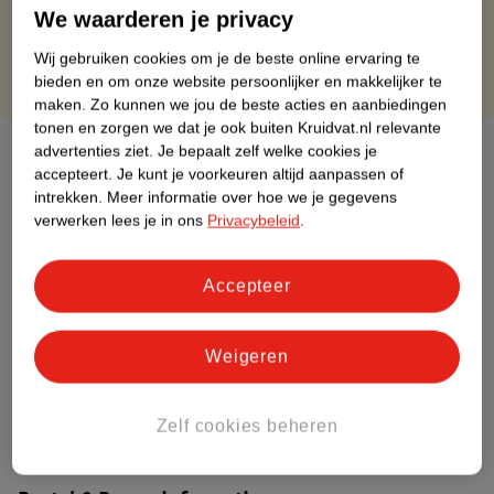
Gratis punten met je Kruidvat kaart
We waarderen je privacy
Wij gebruiken cookies om je de beste online ervaring te
bieden en om onze website persoonlijker en makkelijker te
maken.
Zo kunnen we jou de beste acties en aanbiedingen
tonen en zorgen we dat je ook buiten Kruidvat.nl relevante
Over dit product
advertenties ziet.
Je bepaalt zelf welke cookies je
accepteert.
Je kunt je voorkeuren altijd aanpassen of
intrekken.
Meer informatie over hoe we je gegevens
Productinformatie
verwerken lees je in ons
Privacybeleid
.
Etiketinformatie
Accepteer
Nature Impact Score
Weigeren
Dit product heeft (nog) geen Nature
Impact Score.
Meer informatie
Zelf cookies beheren