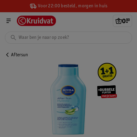
Voor 22:00 besteld, morgen in huis
0
.
00
Aftersun