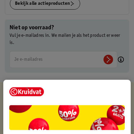
Bekijk alle actieproducten
Niet op voorraad?
Vul je e-mailadres in. We mailen je als het product er weer
is.
Je e-mailadres
Kruidvat is altijd voordelig
Gratis ophalen in de winkel
Op werkdagen voor 22:00 uur besteld, volgende dag in huis
Gratis thuisbezorgd vanaf 50.00
Gratis retourneren binnen 30 dagen