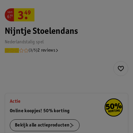
van
3
.
49
6
.
99
Nijntje Stoelendans
Nederlandstalig spel
2 reviews
(3/5)
Actie
Online koopjes! 50% korting
Bekijk alle actieproducten