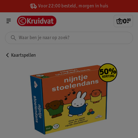
Voor 22:00 besteld, morgen in huis
0
.
00
Kaartspellen