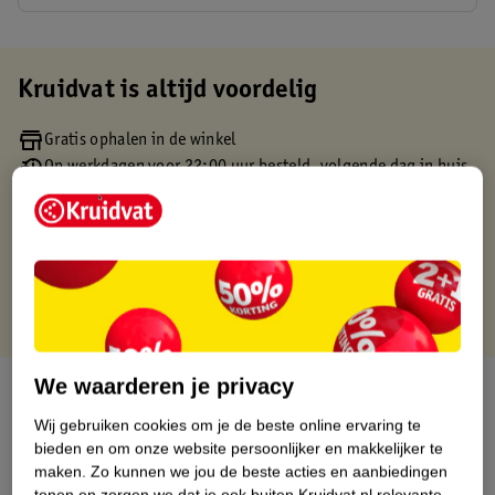
Kruidvat is altijd voordelig
Gratis ophalen in de winkel
Op werkdagen voor 22:00 uur besteld, volgende dag in huis
Gratis thuisbezorgd vanaf 50.00
Gratis retourneren binnen 30 dagen
Gratis punten met je Kruidvat kaart
We waarderen je privacy
Over dit product
Wij gebruiken cookies om je de beste online ervaring te
Productinformatie
bieden en om onze website persoonlijker en makkelijker te
maken.
Zo kunnen we jou de beste acties en aanbiedingen
tonen en zorgen we dat je ook buiten Kruidvat.nl relevante