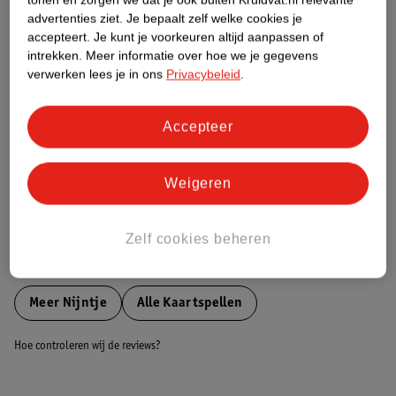
Etiketinformatie
advertenties ziet.
Je bepaalt zelf welke cookies je
accepteert.
Je kunt je voorkeuren altijd aanpassen of
intrekken.
Meer informatie over hoe we je gegevens
Nature Impact Score
verwerken lees je in ons
Privacybeleid
.
Dit product heeft (nog) geen Nature
Impact Score.
Accepteer
Meer informatie
Weigeren
Bestel & Bezorginformatie
Zelf cookies beheren
Bekijk ook
Meer
Nijntje
Alle Kaartspellen
Hoe controleren wij de reviews?