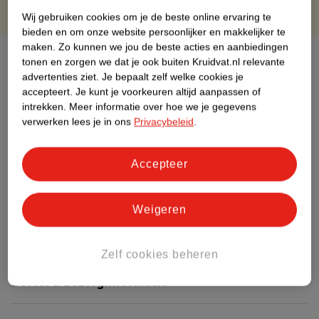
Wij gebruiken cookies om je de beste online ervaring te
bieden en om onze website persoonlijker en makkelijker te
maken.
Zo kunnen we jou de beste acties en aanbiedingen
Over dit product
tonen en zorgen we dat je ook buiten Kruidvat.nl relevante
advertenties ziet.
Je bepaalt zelf welke cookies je
Productinformatie
accepteert.
Je kunt je voorkeuren altijd aanpassen of
intrekken.
Meer informatie over hoe we je gegevens
verwerken lees je in ons
Privacybeleid
.
Etiketinformatie
Accepteer
Nature Impact Score
Dit product heeft (nog) geen Nature
Weigeren
Impact Score.
Meer informatie
Zelf cookies beheren
Bestel & Bezorginformatie