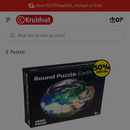
Voor 22:00 besteld, morgen in huis
0
.
00
Puzzels