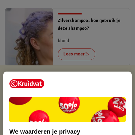
Zilvershampoo: hoe gebruik je
deze shampoo?
blond
Lees meer
Kruidvat is altijd voordelig
Gratis ophalen in de winkel
Op werkdagen voor 22:00 uur besteld, volgende dag in huis
Gratis thuisbezorgd vanaf 50.00
Gratis retourneren binnen 30 dagen
Gratis punten met je Kruidvat kaart
We waarderen je privacy