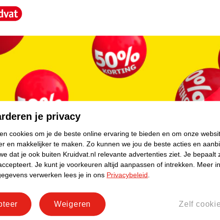
dibenzoylmethane, ethylhexyl
, geraniol, citral
core.
rderen je privacy
ken cookies om je de beste online ervaring te bieden en om onze websi
er en makkelijker te maken.
Zo kunnen we jou de beste acties en aanb
e dat je ook buiten Kruidvat.nl relevante advertenties ziet.
Je bepaalt 
accepteert.
Je kunt je voorkeuren altijd aanpassen of intrekken.
Meer in
gegevens verwerken lees je in ons
Privacybeleid
.
pteer
Weigeren
Zelf cooki