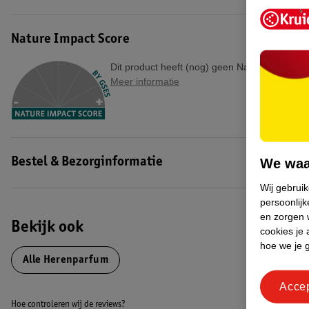
alcohol, aqua (water), parfum (fragrance), limonene, butyl methoxy
methoxycinnamate, citronellol, hexyl cinnamal, linalool, coumarin, bht
Nature Impact Score
UN-Code: 1266
Dit product heeft (nog) geen Nature Impact S
EAN code:3423478805958
Meer informatie
We waa
Bestel & Bezorginformatie
Wij gebrui
persoonlijk
en zorgen w
Bekijk ook
cookies je 
hoe we je 
Alle Herenparfum
Acce
Hoe controleren wij de reviews?