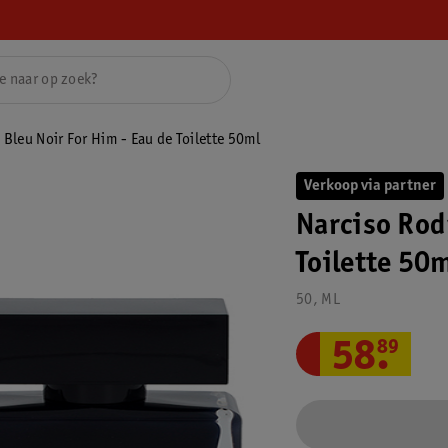
Bleu Noir For Him - Eau de Toilette 50ml
Verkoop via partner
Narciso Rod
Toilette 50
50, ML
58
.
89