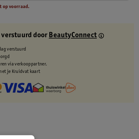
t op voorraad.
 verstuurd door
BeautyConnect
dag verstuurd
zorgd
eren via verkooppartner.
met je Kruidvat kaart