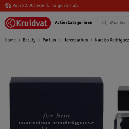
Voor 22:00 besteld, morgen in huis
Acties
Categorieën
Home
Beauty
Parfum
Herenparfum
Narciso Rodriguez 