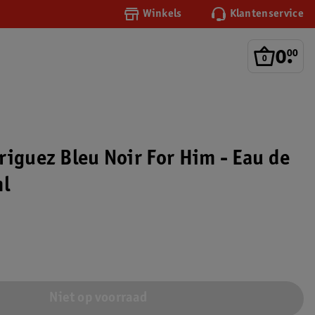
Winkels
Klantenservice
0
.
00
riguez Bleu Noir For Him - Eau de
ml
Niet op voorraad