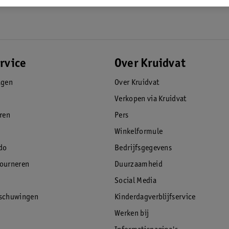
rvice
Over Kruidvat
agen
Over Kruidvat
Verkopen via Kruidvat
eren
Pers
Winkelformule
do
Bedrijfsgegevens
tourneren
Duurzaamheid
Social Media
rschuwingen
Kinderdagverblijfservice
Werken bij