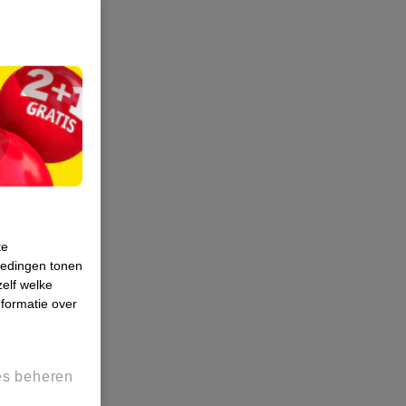
te
iedingen tonen
zelf welke
formatie over
es beheren