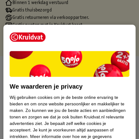
Binnen 1 werkdag verstuurd
Gratis thuisbezorgd
Gratis retourneren via verkooppartner.
Gratis punten met je Kruidvat kaart
Over dit product
Productinformatie
We waarderen je privacy
Wij gebruiken cookies om je de beste online ervaring te
Etiketinformatie
bieden en om onze website persoonlijker en makkelijker te
maken.
Zo kunnen we jou de beste acties en aanbiedingen
Nature Impact Score
tonen en zorgen we dat je ook buiten Kruidvat.nl relevante
advertenties ziet.
Je bepaalt zelf welke cookies je
Dit product heeft (nog) geen Nature
accepteert.
Je kunt je voorkeuren altijd aanpassen of
Impact Score.
intrekken.
Meer informatie over hoe we je gegevens