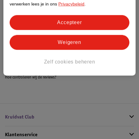
Meer informatie
verwerken lees je in ons
Privacybeleid
.
Accepteer
Bestel & Bezorginformatie
Weigeren
Bekijk ook
Zelf cookies beheren
Meer
Narciso
Alle Herenparfum
Hoe controleren wij de reviews?
Kruidvat Club
Klantenservice