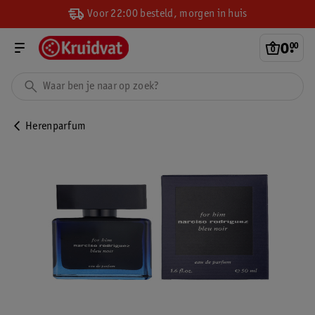
Voor 22:00 besteld, morgen in huis
0
.
00
Herenparfum