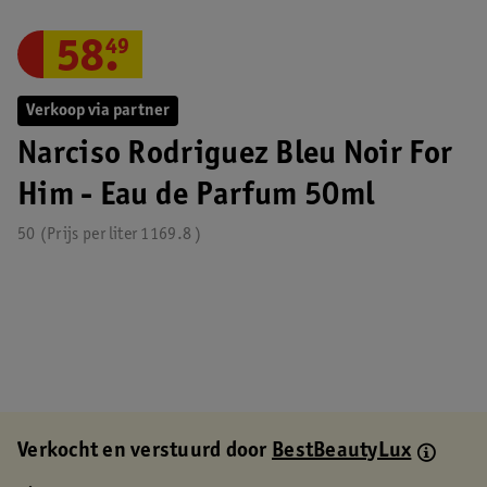
58
.
49
Verkoop via partner
Narciso Rodriguez Bleu Noir For
Him - Eau de Parfum 50ml
50
Prijs per
liter
1169.8
Verkocht en verstuurd door
BestBeautyLux