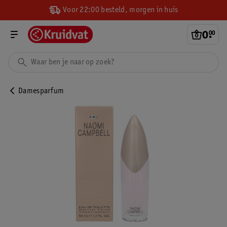
Voor 22:00 besteld, morgen in huis
0
.
00
Damesparfum