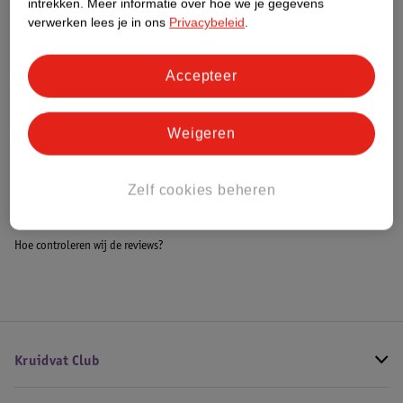
intrekken.
Meer informatie over hoe we je gegevens
Impact Score.
verwerken lees je in ons
Privacybeleid
.
Meer informatie
Accepteer
Bestel & Bezorginformatie
Weigeren
Bekijk ook
Zelf cookies beheren
Meer
Naomi Campbell
Alle Damesparfum
Hoe controleren wij de reviews?
Kruidvat Club