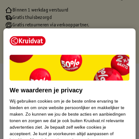
Binnen 1 werkdag verstuurd
Gratis thuisbezorgd
Gratis retourneren via verkooppartner.
Gratis punten met je Kruidvat kaart
Over dit product
Productinformatie
We waarderen je privacy
Wij gebruiken cookies om je de beste online ervaring te
Etiketinformatie
bieden en om onze website persoonlijker en makkelijker te
maken.
Zo kunnen we jou de beste acties en aanbiedingen
tonen en zorgen we dat je ook buiten Kruidvat.nl relevante
Nature Impact Score
advertenties ziet.
Je bepaalt zelf welke cookies je
accepteert.
Je kunt je voorkeuren altijd aanpassen of
Dit product heeft (nog) geen Nature